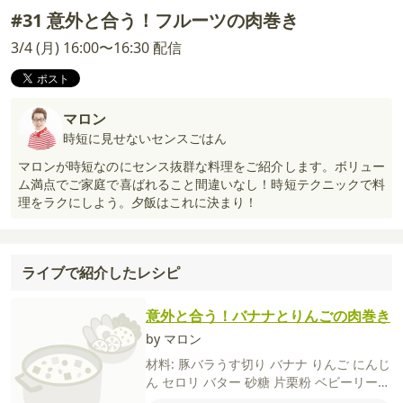
#31 意外と合う！フルーツの肉巻き
3/4 (月) 16:00〜16:30 配信
マロン
時短に見せないセンスごはん
マロンが時短なのにセンス抜群な料理をご紹介します。ボリュー
ム満点でご家庭で喜ばれること間違いなし！時短テクニックで料
理をラクにしよう。夕飯はこれに決まり！
ライブで紹介したレシピ
意外と合う！バナナとりんごの肉巻き
by マロン
材料:
豚バラうす切り
バナナ
りんご
にんじ
ん
セロリ
バター
砂糖
片栗粉
ベビーリーフ
塩
粗びき黒こしょう
油
【A】
玉ねぎ
醤油