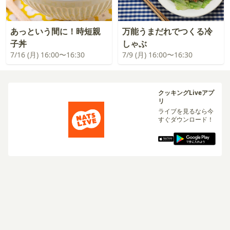
あっという間に！時短親
万能うまだれでつくる冷
子丼
しゃぶ
7/16 (月) 16:00〜16:30
7/9 (月) 16:00〜16:30
クッキングLiveアプ
リ
ライブを見るなら今
すぐダウンロード！