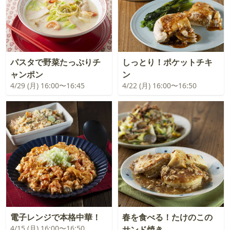
パスタで野菜たっぷりチ
しっとり！ポケットチキ
ャンポン
ン
4/29 (月) 16:00〜16:45
4/22 (月) 16:00〜16:50
電子レンジで本格中華！
春を食べる！たけのこの
4/15 (月) 16:00〜16:50
サンド焼き