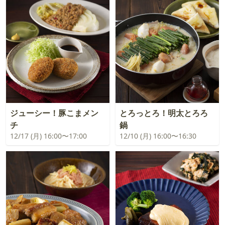
ジューシー！豚こまメン
とろっとろ！明太とろろ
チ
鍋
12/17 (月) 16:00〜17:00
12/10 (月) 16:00〜16:30