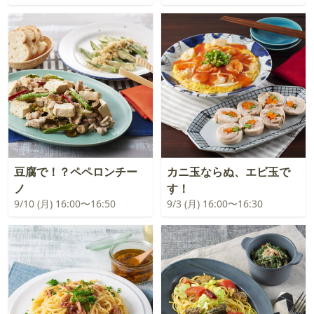
豆腐で！？ペペロンチー
カニ玉ならぬ、エビ玉で
ノ
す！
9/10 (月) 16:00〜16:50
9/3 (月) 16:00〜16:30