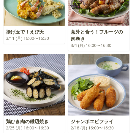
揚げ玉で！えび天
意外と合う！フルーツの
3/11 (月) 16:00〜16:30
肉巻き
3/4 (月) 16:00〜16:30
鶏ひき肉の磯辺焼き
ジャンボエビフライ
2/25 (月) 16:00〜16:30
2/18 (月) 16:00〜16:30