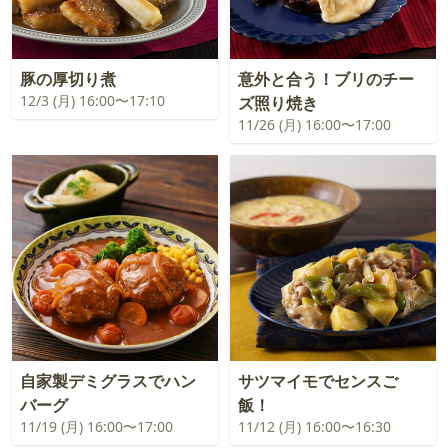
豚の厚切り煮
意外と合う！ブリのチー
12/3 (月) 16:00〜17:10
ズ照り焼き
11/26 (月) 16:00〜17:00
自家製デミグラスでハン
サツマイモでセンスご
バーグ
飯！
11/19 (月) 16:00〜17:00
11/12 (月) 16:00〜16:30