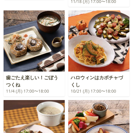
11/18 (月) 17:00〜18:00
歯ごたえ楽しい！ごぼう
ハロウィンはカボチャづ
つくね
くし
11/4 (月) 17:00〜18:00
10/21 (月) 17:00〜18:00