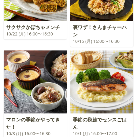
サクサクかぼちゃメンチ
裏ワザ！さんまチャーハ
10/22 (月) 16:00〜16:30
ン
10/15 (月) 16:00〜16:30
マロンの季節がやってき
季節の秋鮭でセンスごは
た！
ん
10/8 (月) 16:00〜16:30
10/1 (月) 16:00〜17:00