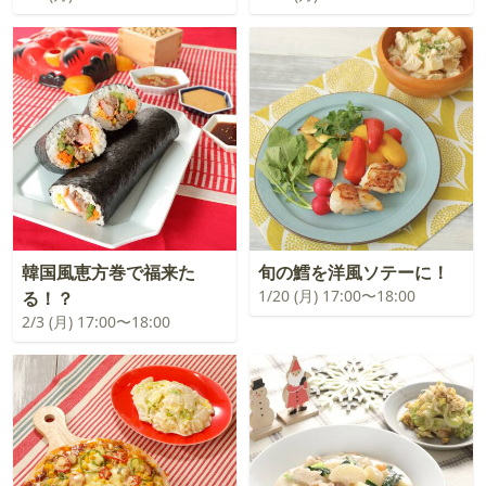
韓国風恵方巻で福来た
旬の鱈を洋風ソテーに！
1/20 (月) 17:00〜18:00
る！？
2/3 (月) 17:00〜18:00