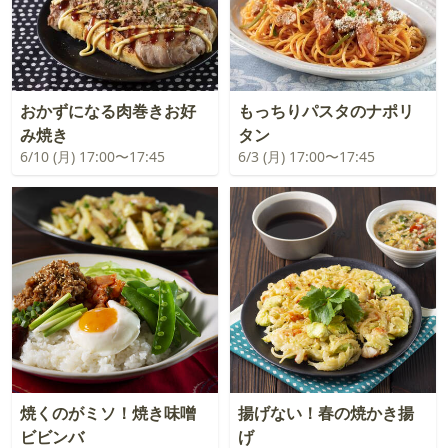
おかずになる肉巻きお好
もっちりパスタのナポリ
み焼き
タン
6/10 (月) 17:00〜17:45
6/3 (月) 17:00〜17:45
焼くのがミソ！焼き味噌
揚げない！春の焼かき揚
ビビンバ
げ