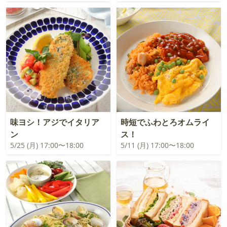
味ヨシ！アジでイタリア
時短でふわとろオムライ
ン
ス！
5/25 (月) 17:00〜18:00
5/11 (月) 17:00〜18:00