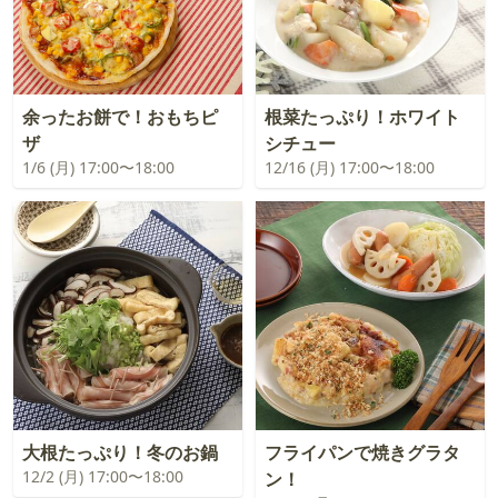
余ったお餅で！おもちピ
根菜たっぷり！ホワイト
ザ
シチュー
1/6 (月) 17:00〜18:00
12/16 (月) 17:00〜18:00
大根たっぷり！冬のお鍋
フライパンで焼きグラタ
12/2 (月) 17:00〜18:00
ン！