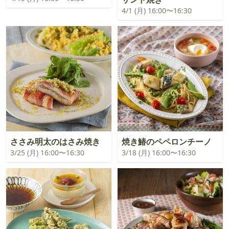
4/1 (月) 16:00〜16:30
ささみ明太のはさみ焼き
焼き鰆のペペロンチーノ
3/25 (月) 16:00〜16:30
3/18 (月) 16:00〜16:30