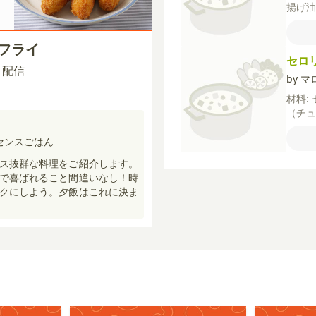
揚げ
んぺ
こし
ビフライ
水
【
セロ
ーズ
30 配信
にく
by マ
しょう
材料:
（チ
ンソ
油
塩
センスごはん
ス抜群な料理をご紹介します。
で喜ばれること間違いなし！時
クにしよう。夕飯はこれに決ま