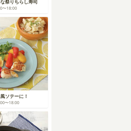
ひな祭りちらし寿司
:00〜18:00
洋風ソテーに！
7:00〜18:00