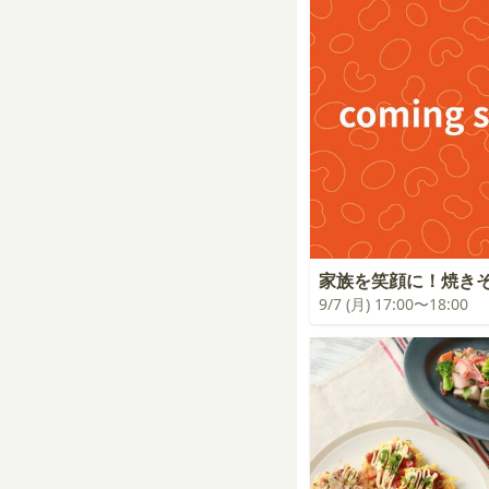
家族を笑顔に！焼き
9/7 (月) 17:00〜18:00