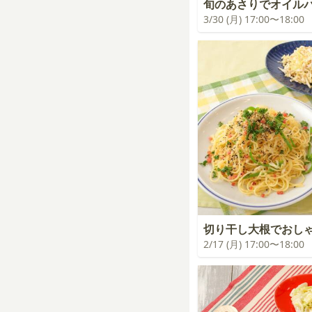
旬のあさりでオイル
3/30 (月) 17:00〜18:00
切り干し大根でおし
2/17 (月) 17:00〜18:00