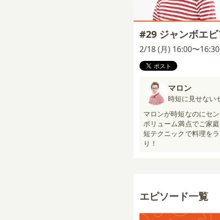
#29 ジャンボエ
2/18 (月) 16:00〜16:
マロン
時短に見せない
マロンが時短なのにセン
ボリューム満点でご家庭
短テクニックで料理をラ
り！
エピソード一覧