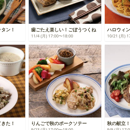
ラタン！
歯ごたえ楽しい！ごぼうつくね
ハロウィ
11/4 (月) 17:00〜18:00
10/21 (月) 
てきた！
りんごで秋のポークソテー
秋の献立
9/23 (月) 17:00〜18:00
9/9 (月) 17