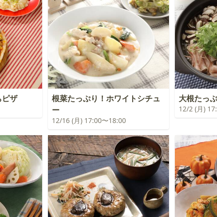
ちピザ
根菜たっぷり！ホワイトシチュ
大根たっ
12/2 (月) 1
ー
12/16 (月) 17:00〜18:00