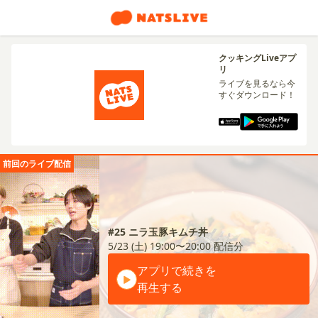
クッキングLiveアプ
リ
ライブを見るなら今
すぐダウンロード！
前回のライブ配信
#25 ニラ玉豚キムチ丼
5/23 (土) 19:00〜20:00
配信分
アプリで続きを
再生する