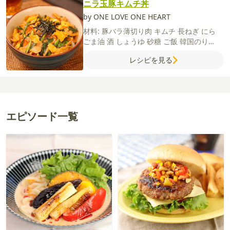
ニラ玉豚キムチ丼
by ONE LOVE ONE HEART
材料:
豚バラ薄切り肉
キムチ
長ねぎ
にら
ごま油
酒
しょうゆ
砂糖
ご飯
韓国のり
【卵液】
卵
鶏がらスープの素
砂糖
塩
レシピを見る
エピソード一覧