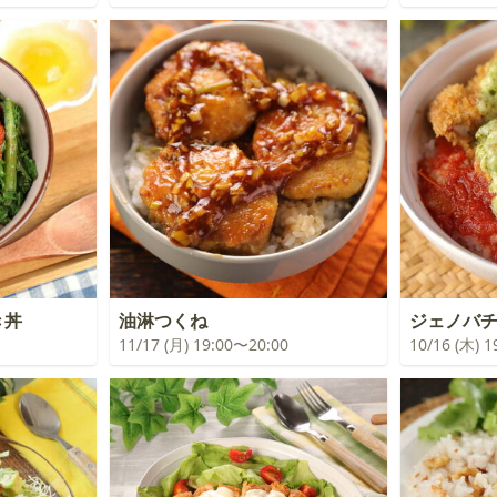
き丼
油淋つくね
ジェノバ
11/17 (月) 19:00〜20:00
10/16 (木) 