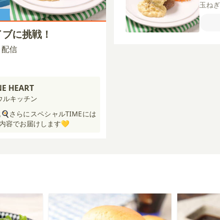
玉ね
ブオ
【A】
イブに挑戦！
メ（
牛豚
00 配信
ン粉
ーブ
NE HEART
ウルキッチン
🍳さらにスペシャルTIMEには
内容でお届けします💛