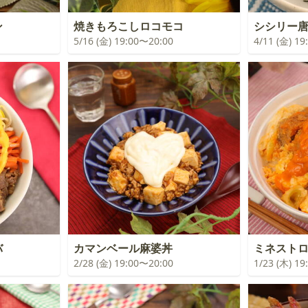
ン
焼きもろこしロコモコ
シシリー唐
5/16 (金) 19:00〜20:00
4/11 (金) 1
バ
カマンベール麻婆丼
ミネスト
2/28 (金) 19:00〜20:00
1/23 (木) 1