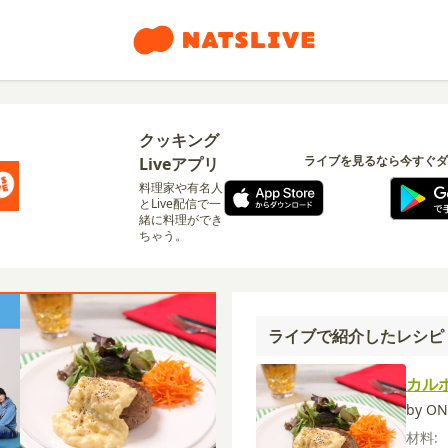
クッキング
ライブを見るなら今すぐダ
Liveアプリ
料理家や有名人
とLive配信で一
緒に料理ができ
ちゃう。
ライブで紹介したレシピ
カル
by ON
材料: