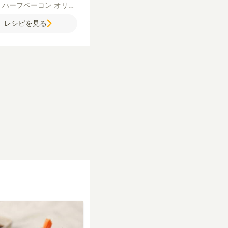
ぎ
ハーフベーコン
オリー
イル
粗びき黒こしょう
レシピを見る
牛乳
卵
粉チーズ
コンソ
顆粒）
塩
【ハンバーグ】
合いびき肉
玉ねぎ
牛乳
パ
塩
粗びき黒こしょう
オリ
オイル
酒