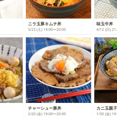
ニラ玉豚キムチ丼
味玉牛丼
5/23 (土) 19:00〜20:00
4/12 (日) 2
チャーシュー豚丼
カニ玉親
2/20 (金) 19:00〜20:00
1/30 (金) 1