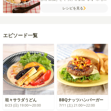
うゆ
酒
片栗粉
鶏がらスープの素
うずらの
レシピを見る
卵
【ビスクソース】
白ワイン
カットトマ
ト缶
水
コンソメ（顆粒）
バター
薄力粉
エピソード一覧
坦々サラダうどん
BBQナッツハンバーガー
8/23 (日) 19:00〜20:00
7/11 (土) 21:00〜22:00