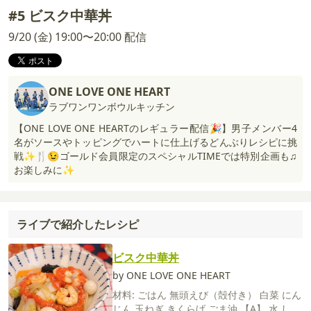
#5 ビスク中華丼
9/20 (金) 19:00〜20:00 配信
ONE LOVE ONE HEART
ラブワンワンボウルキッチン
【ONE LOVE ONE HEARTのレギュラー配信🎉】男子メンバー4
名がソースやトッピングでハートに仕上げるどんぶりレシピに挑
戦✨🍴😉ゴールド会員限定のスペシャルTIMEでは特別企画も♫
お楽しみに✨
ライブで紹介したレシピ
ビスク中華丼
by ONE LOVE ONE HEART
材料:
ごはん
無頭えび（殻付き）
白菜
にん
じん
玉ねぎ
きくらげ
ごま油
【A】
水
しょ