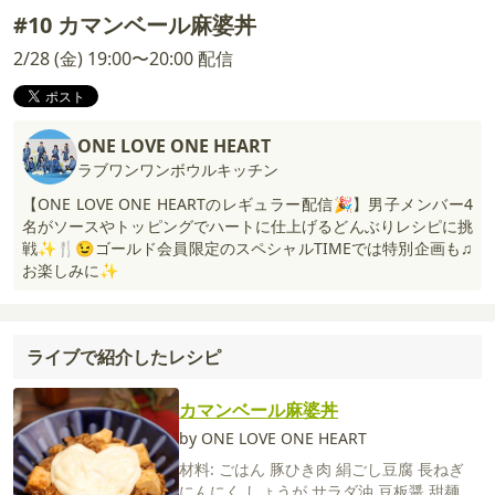
#10 カマンベール麻婆丼
2/28 (金) 19:00〜20:00 配信
ONE LOVE ONE HEART
ラブワンワンボウルキッチン
【ONE LOVE ONE HEARTのレギュラー配信🎉】男子メンバー4
名がソースやトッピングでハートに仕上げるどんぶりレシピに挑
戦✨🍴😉ゴールド会員限定のスペシャルTIMEでは特別企画も♫
お楽しみに✨
ライブで紹介したレシピ
カマンベール麻婆丼
by ONE LOVE ONE HEART
材料:
ごはん
豚ひき肉
絹ごし豆腐
長ねぎ
にんにく
しょうが
サラダ油
豆板醤
甜麺醤