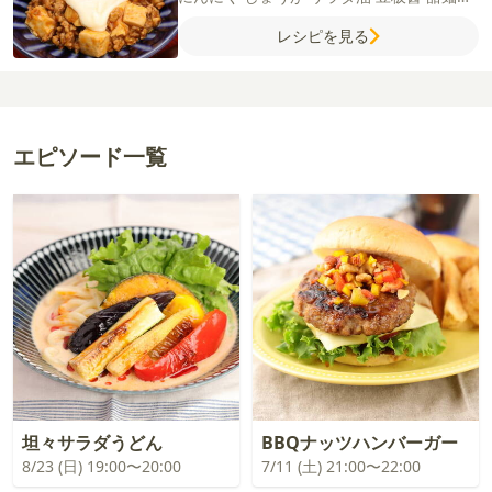
酒
しょうゆ
鶏がらスープの素
水
【水溶き
レシピを見る
片栗粉】
片栗粉
水
【チーズソース】
牛乳
カマンベールチーズ
バター
薄力粉
エピソード一覧
坦々サラダうどん
BBQナッツハンバーガー
8/23 (日) 19:00〜20:00
7/11 (土) 21:00〜22:00