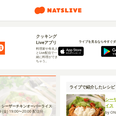
クッキング
ライブを見るなら今すぐダ
Liveアプリ
料理家や有名人
とLive配信で一
緒に料理ができ
ちゃう。
ライブで紹介したレシピ
シー
イス
16 シーザーチキンオーバーライス
9 (金) 19:00〜20:00
配信分
by ON