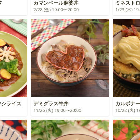
バ
カマンベール麻婆丼
ミネスト
2/28 (金) 19:00〜20:00
1/23 (木) 1
ヤシライス
デミグラス牛丼
カルボナ
11/26 (火) 19:00〜20:00
10/22 (火) 