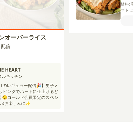
材料:
マト
（無
し）
プリ
ー
コ
キンオーバーライス
【シ
リー
00 配信
く（
（低
ズ
オ
NE HEART
しょう
ウルキッチン
HEARTのレギュラー配信🎉】男子メ
ッピングでハートに仕上げるど
😉ゴールド会員限定のスペシ
も♫お楽しみに✨