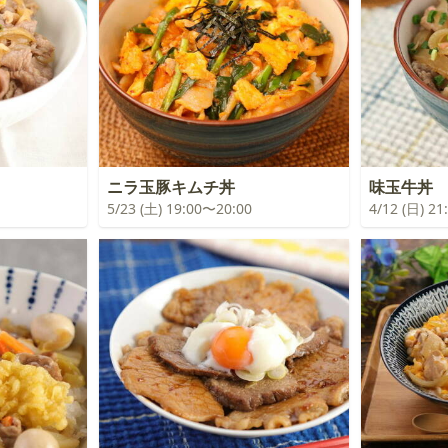
ニラ玉豚キムチ丼
味玉牛丼
5/23 (土) 19:00〜20:00
4/12 (日) 2