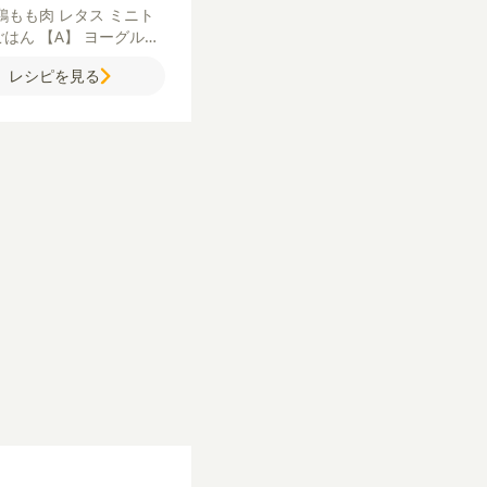
鶏もも肉
レタス
ミニト
ごはん
【A】
ヨーグルト
糖）
にんにく（すりおろ
レシピを見る
レモン汁
チリパウダー
パ
カパウダー
クミンパウダ
リアンダーパウダー
塩
ーザードレッシング】
オ
ブオイル
粉チーズ
にんに
すりおろし）
ヨーグルト
糖）
レモン汁
塩
マヨネー
リーブオイル
粗びき黒こ