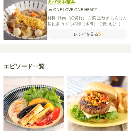
えび天中華丼
by ONE LOVE ONE HEART
材料:
豚肉（細切れ）
白菜
玉ねぎ
にんじん
長ねぎ
うずらの卵（水煮）
ご飯
えび（殻
つき）
サラダ油
【A】
水
しょうゆ
オイス
レシピを見る
ターソース
鶏がらスープの素
【B】
水
片
栗粉
【えび天】
薄力粉
冷水
卵
エピソード一覧