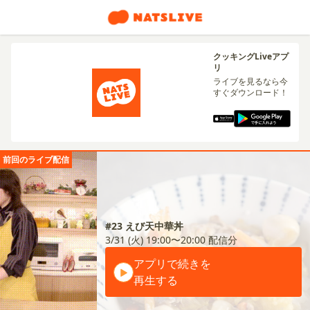
クッキングLiveアプ
リ
ライブを見るなら今
すぐダウンロード！
前回のライブ配信
#23 えび天中華丼
3/31 (火) 19:00〜20:00
配信分
アプリで続きを
再生する