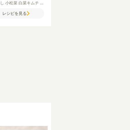
やし
小松菜
白菜キムチ
ご
白いりごま
【A】
しょう
レシピを見る
砂糖
にんにく（すりおろ
ごま油
【B】
ごま油
鶏が
ープの素
薄口しょうゆ
に
く（すりおろし）
【オラ
ーズソース】
卵黄
酒
レモ
鶏がらスープの素
ごま油