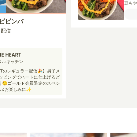
豆も
はん
ゆ
酒
ズビビンバ
し）
らス
00 配信
んに
ンデ
ン汁
NE HEART
ウルキッチン
HEARTのレギュラー配信🎉】男子メ
ッピングでハートに仕上げるど
😉ゴールド会員限定のスペシ
も♫お楽しみに✨