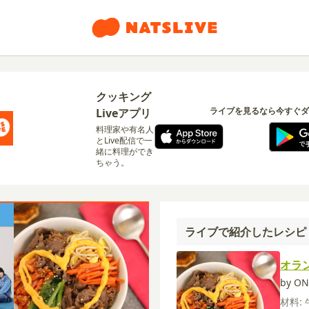
クッキング
ライブを見るなら今すぐダ
Liveアプリ
料理家や有名人
とLive配信で一
緒に料理ができ
ちゃう。
ライブで紹介したレシピ
オラ
by ON
材料: