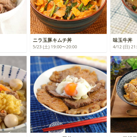
ニラ玉豚キムチ丼
味玉牛丼
5/23 (土) 19:00〜20:00
4/12 (日) 2