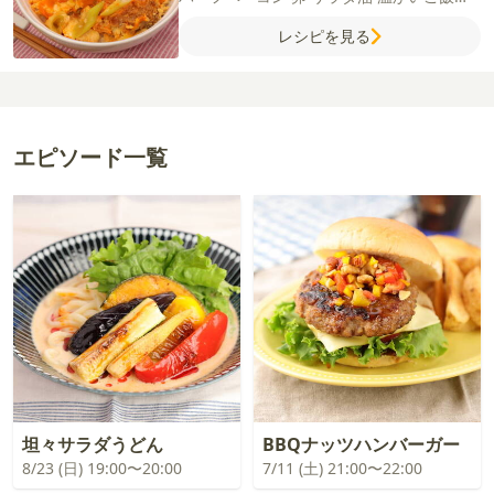
【A】
カットトマト缶
水
コンソメ（顆粒）
レシピを見る
【B】
薄力粉
卵液
パン粉
【C】
水
しょう
ゆ
みりん
和風だしの素
エピソード一覧
坦々サラダうどん
BBQナッツハンバーガー
8/23 (日) 19:00〜20:00
7/11 (土) 21:00〜22:00