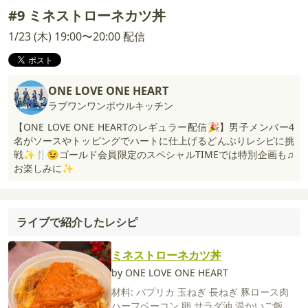
#9 ミネストローネカツ丼
1/23 (木) 19:00〜20:00 配信
ONE LOVE ONE HEART
ラブワンワンボウルキッチン
【ONE LOVE ONE HEARTのレギュラー配信🎉】男子メンバー4
名がソースやトッピングでハートに仕上げるどんぶりレシピに挑
戦✨🍴😉ゴールド会員限定のスペシャルTIMEでは特別企画も♫
お楽しみに✨
ライブで紹介したレシピ
ミネストローネカツ丼
by ONE LOVE ONE HEART
材料:
パプリカ
玉ねぎ
長ねぎ
豚ロース肉
ハーフベーコン
卵
サラダ油
温かいご飯