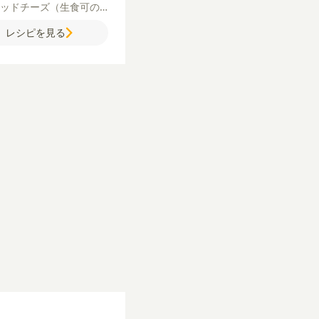
ッドチーズ（生食可の
）
【タコミート】
牛豚合
レシピを見る
き肉
玉ねぎ
オリーブオイ
A】
ケチャップ
砂糖
ウス
ソース
にんにく（すりお
）
タバスコ
塩
【ラタトゥ
】
パプリカ（赤・黄）
ズ
ーニ
オリーブオイル
塩
粗
黒こしょう
カットトマト
ンソメ