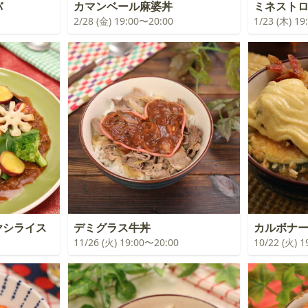
バ
カマンベール麻婆丼
ミネスト
2/28 (金) 19:00〜20:00
1/23 (木) 1
ヤシライス
デミグラス牛丼
カルボナ
11/26 (火) 19:00〜20:00
10/22 (火) 