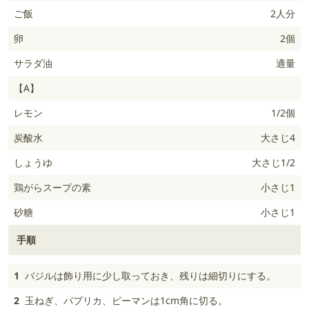
ご飯
2人分
卵
2個
サラダ油
適量
【A】
レモン
1/2個
炭酸水
大さじ4
しょうゆ
大さじ1/2
鶏がらスープの素
小さじ1
砂糖
小さじ1
手順
1
バジルは飾り用に少し取っておき、残りは細切りにする。
2
玉ねぎ、パプリカ、ピーマンは1cm角に切る。