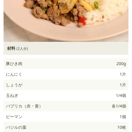
材料
(2人分)
豚ひき肉
200g
にんにく
1片
しょうが
1片
玉ねぎ
1/4個
パプリカ（赤・黄）
各1/4個
ピーマン
1個
バジルの葉
10枚