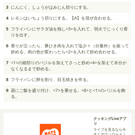
3
にんにく、しょうがはみじん切りにする。
4
レモンはいちょう切りにする。【A】を混ぜ合わせる。
5
フライパンにサラダ油を熱し<3>を入れて、弱火でじっくり香
りを出す。
6
香りが立ったら、豚ひき肉を入れて塩少々（分量外）を振って
炒める。肉の色が変わったら<2>を入れて炒め合わせる。
7
<1>の細切りのバジルを加えてさっと炒め<4>を加えて水分が
なくなるまで炒める。
8
フライパンに卵を割り、目玉焼きを作る。
9
器にご飯を盛り付け、<7>を乗せる。<8>と<1>のバジルを飾
る。
クッキングLiveアプ
リ
ライブを見るなら今
すぐダウンロード！