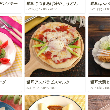
モンソテー
猫耳さつまあげ冷やしうどん
猫耳はんぺ
6/23 (火) 19:00〜20:00
5/28 (木) 21:
ーグ
猫耳アスパラビスマルク
猫耳大葉と
3/4 (水) 21:00〜22:00
2/18 (水) 21: