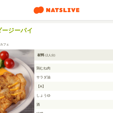
ダージーパイ
カフェ
材料
(2人分)
鶏むね肉
サラダ油
【A】
しょうゆ
酒