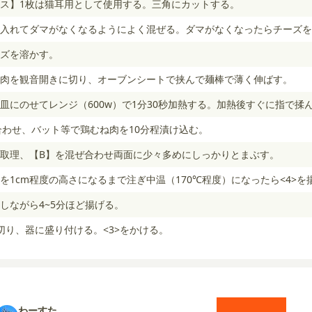
ス】1枚は猫耳用として使用する。三角にカットする。
入れてダマがなくなるようによく混ぜる。ダマがなくなったらチーズを
ズを溶かす。
肉を観音開きに切り、オーブンシートで挟んで麺棒で薄く伸ばす。
皿にのせてレンジ（600w）で1分30秒加熱する。加熱後すぐに指で揉
合わせ、バット等で鶏むね肉を10分程漬け込む。
取理、【B】を混ぜ合わせ両面に少々多めにしっかりとまぶす。
を1cm程度の高さになるまで注ぎ中温（170℃程度）になったら<4>を
しながら4~5分ほど揚げる。
切り、器に盛り付ける。<3>をかける。
わーすた