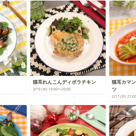
猫耳れんこんディボラチキン
猫耳カマン
ツ
3/19 (水) 19:00〜20:00
2/17 (月) 21: