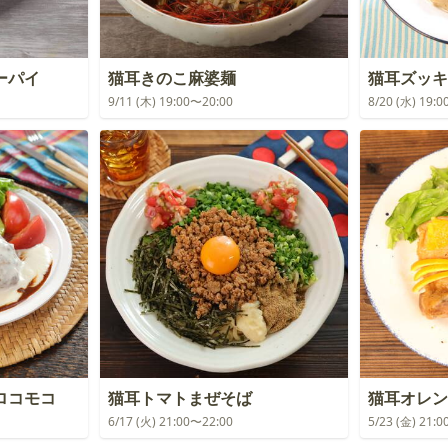
ーパイ
猫耳きのこ麻婆麺
猫耳ズッキ
9/11 (木) 19:00〜20:00
8/20 (水) 19:
ロコモコ
猫耳トマトまぜそば
猫耳オレン
6/17 (火) 21:00〜22:00
5/23 (金) 21: