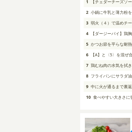
1
【チェダーチーズソー
2
小鍋に牛乳と薄力粉を
3
弱火（４）で温めチー
4
【ダージーパイ】鶏胸
5
かつお節を平らな耐熱
6
【A】と〈5〉を混ぜ
7
鶏むね肉の水気を拭き
8
フライパンにサラダ油
9
中に火が通るまで裏返
10
食べやすい大きさに