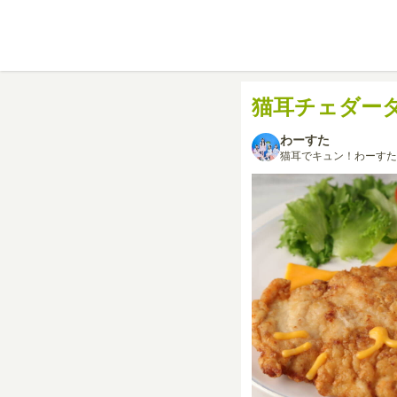
猫耳チェダー
わーすた
猫耳でキュン！わーすた