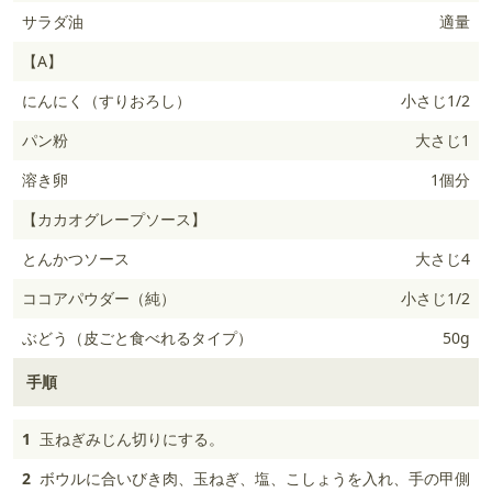
サラダ油
適量
【A】
にんにく（すりおろし）
小さじ1/2
パン粉
大さじ1
溶き卵
1個分
【カカオグレープソース】
とんかつソース
大さじ4
ココアパウダー（純）
小さじ1/2
ぶどう（皮ごと食べれるタイプ）
50g
手順
1
玉ねぎみじん切りにする。
2
ボウルに合いびき肉、玉ねぎ、塩、こしょうを入れ、手の甲側