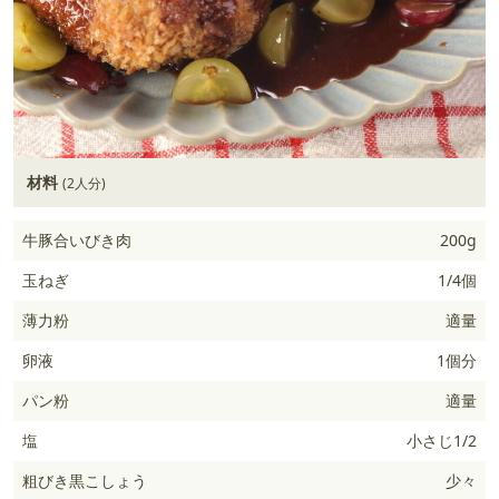
材料
(2人分)
牛豚合いびき肉
200g
玉ねぎ
1/4個
薄力粉
適量
卵液
1個分
パン粉
適量
塩
小さじ1/2
粗びき黒こしょう
少々