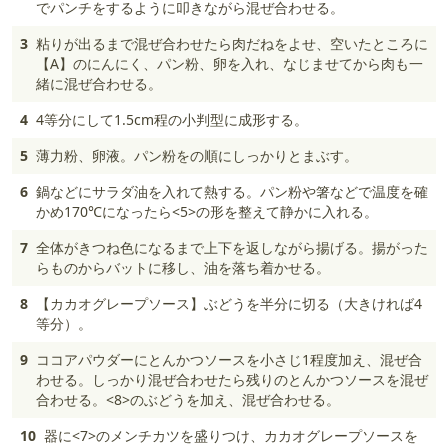
でパンチをするように叩きながら混ぜ合わせる。
3
粘りが出るまで混ぜ合わせたら肉だねをよせ、空いたところに
【A】のにんにく、パン粉、卵を入れ、なじませてから肉も一
緒に混ぜ合わせる。
4
4等分にして1.5cm程の小判型に成形する。
5
薄力粉、卵液。パン粉をの順にしっかりとまぶす。
6
鍋などにサラダ油を入れて熱する。パン粉や箸などで温度を確
かめ170℃になったら<5>の形を整えて静かに入れる。
7
全体がきつね色になるまで上下を返しながら揚げる。揚がった
らものからバットに移し、油を落ち着かせる。
8
【カカオグレープソース】ぶどうを半分に切る（大きければ4
等分）。
9
ココアパウダーにとんかつソースを小さじ1程度加え、混ぜ合
わせる。しっかり混ぜ合わせたら残りのとんかつソースを混ぜ
合わせる。<8>のぶどうを加え、混ぜ合わせる。
10
器に<7>のメンチカツを盛りつけ、カカオグレープソースを