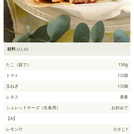
材料
(2人分)
たこ（茹で）
150g
トマト
1/2個
玉ねぎ
1/2個
レタス
適量
シュレッドチーズ（生食用）
お好みで
【A】
レモン汁
小さじ1