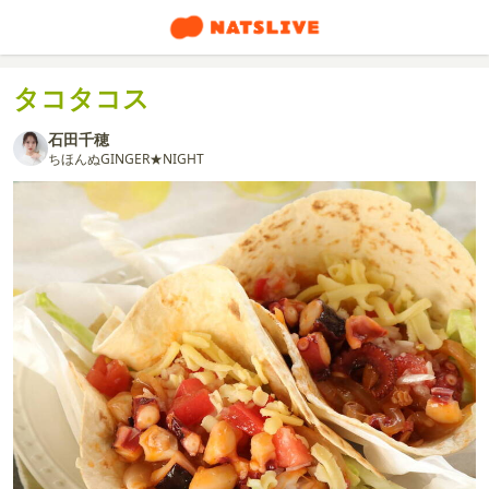
タコタコス
石田千穂
ちほんぬGINGER★NIGHT