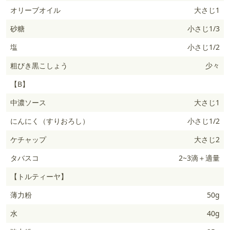
オリーブオイル
大さじ1
砂糖
小さじ1/3
塩
小さじ1/2
粗びき黒こしょう
少々
【B】
中濃ソース
大さじ1
にんにく（すりおろし）
小さじ1/2
ケチャップ
大さじ2
タバスコ
2~3滴＋適量
【トルティーヤ】
薄力粉
50g
水
40g