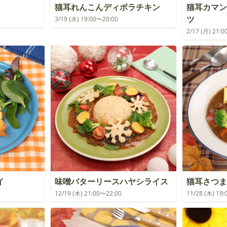
猫耳れんこんディボラチキン
猫耳カマン
ツ
3/19 (水) 19:00〜20:00
2/17 (月) 21:
イ
味噌バターリースハヤシライス
猫耳さつま
12/19 (木) 21:00〜22:00
11/28 (木) 19