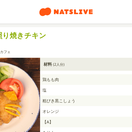
照り焼きチキン
カフェ
材料
(2人分)
鶏もも肉
塩
粗びき黒こしょう
オレンジ
【A】