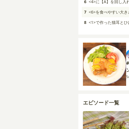
6
<4>に【A】を回し
7
<6>を食べやすい大
8
<1>で作った猫耳と
5
エピソード一覧