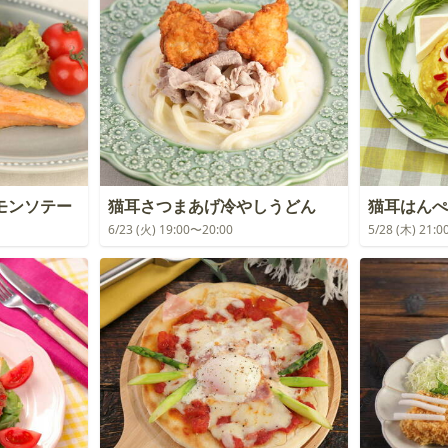
モンソテー
猫耳さつまあげ冷やしうどん
猫耳はんぺ
6/23 (火) 19:00〜20:00
5/28 (木) 21: