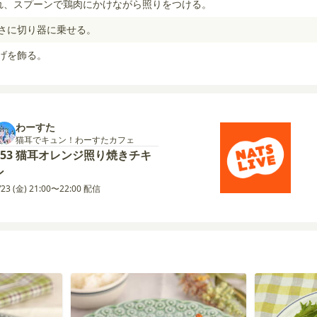
入れ、スプーンで鶏肉にかけながら照りをつける。
きさに切り器に乗せる。
ひげを飾る。
わーすた
猫耳でキュン！わーすたカフェ
#53 猫耳オレンジ照り焼きチキ
ン
/23 (金) 21:00〜22:00 配信