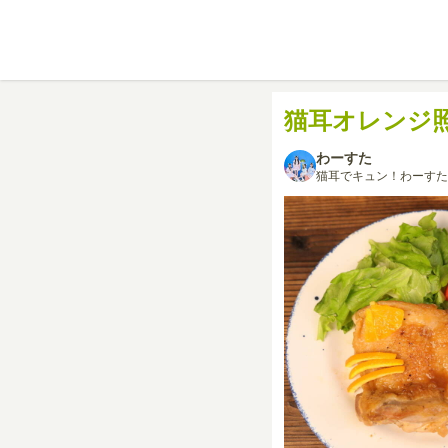
猫耳オレンジ
わーすた
猫耳でキュン！わーすた