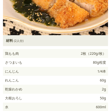
材料
(2人分)
鶏もも肉
2枚（220g/枚）
さつまいも
80g程度
にんじん
1/4本
れんこん
60g
乾燥わかめ
2g
大根おろし
50g
水
600ml