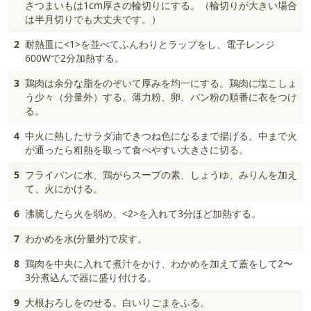
さつまいもは1cm厚さの輪切りにする。（輪切りが大きい場合
は半月切りでも大丈夫です。）
2
耐熱皿に<1>を並べてふんわりとラップをし、電子レンジ
600Wで2分加熱する。
3
鶏肉は余分な脂をのぞいて厚みを均一にする。鶏肉に塩こしょ
う少々（分量外）する。薄力粉、卵、パン粉の順番に衣をつけ
る。
4
中火に熱したサラダ油できつね色になるまで揚げる。中まで火
が通ったら粗熱を取って食べやすい大きさに切る。
5
フライパンに水、鶏がらスープの素、しょうゆ、みりんを加え
て、火にかける。
6
沸騰したら火を弱め、<2>を入れて3分ほど加熱する。
7
わかめを水(分量外)で戻す。
8
鶏肉を中央に入れて煮汁をかけ、わかめを加えて蓋をして2〜
3分煮込んで器に盛り付ける。
9
大根おろしをのせる。白いりごまをふる。