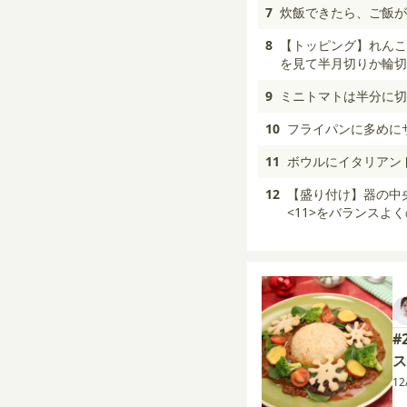
7
炊飯できたら、ご飯が
8
【トッピング】れんこ
を見て半月切りか輪切
9
ミニトマトは半分に切
10
フライパンに多めに
11
ボウルにイタリアン
12
【盛り付け】器の中央
<11>をバランスよ
#
ス
12