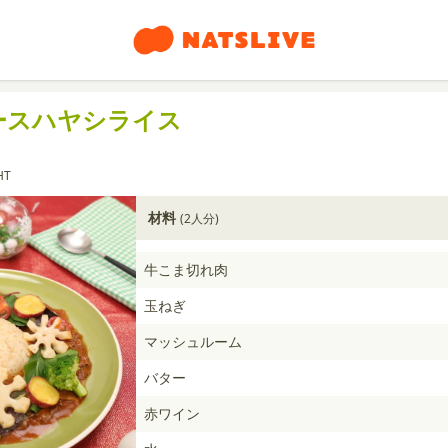
ースハヤシライス
HT
材料
(2人分)
牛こま切れ肉
玉ねぎ
マッシュルーム
バター
赤ワイン