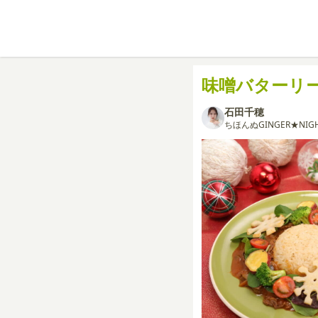
味噌バターリ
石田千穂
ちほんぬGINGER★NIG