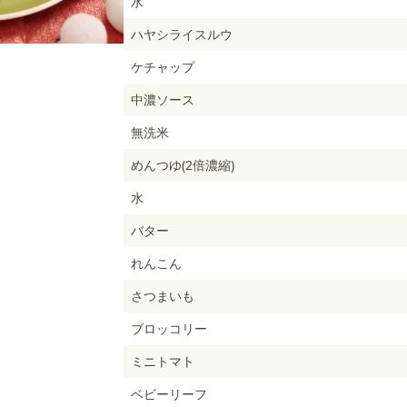
水
ハヤシライスルウ
ケチャップ
中濃ソース
無洗米
めんつゆ(2倍濃縮)
水
バター
れんこん
さつまいも
ブロッコリー
ミニトマト
ベビーリーフ