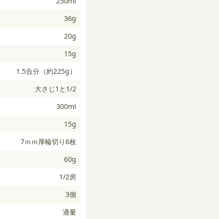
250ml
36g
20g
15g
1.5合分（約225g）
大さじ1と1/2
300ml
15g
7ｍｍ厚輪切り6枚
60g
1/2房
3個
適量