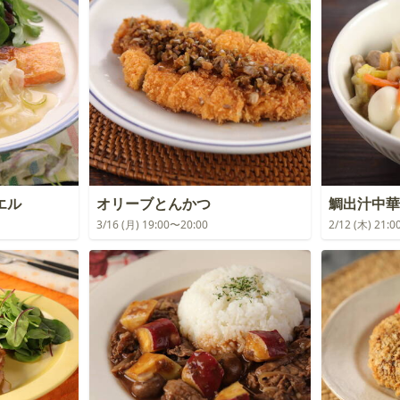
エル
オリーブとんかつ
鯛出汁中華
3/16 (月) 19:00〜20:00
2/12 (木) 21: