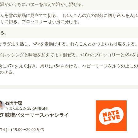
温かいうちにバターを加えて溶かし混ぜる。
んを雪の結晶に見立てて切る。（れんこんの穴の部分に切り込みを入れ
りに切る。ブロッコリーは小房に分ける。
る。
サラダ油を熱し、<8>を素揚げする。れんこんとさつまいもは塩をふる
ドレッシングと味噌を加えてよく混ぜる。<10>のブロッコリーと<9>
に<7>を丸くおき、周りに<5>をかける。ベビーリーフをルウの上にのせる
くのせる。
石田千穂
ちほんぬGINGER★NIGHT
27 味噌バターリースハヤシライ
/14 (土) 19:00〜20:00 配信