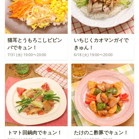
猫耳とうもろこしビビン
いちじくカオマンガイで
バでキュン！
きゅん！
7/31 (水) 19:00〜20:00
6/18 (火) 19:00〜20:00
トマト回鍋肉でキュン！
たけのこ酢豚でキュン！