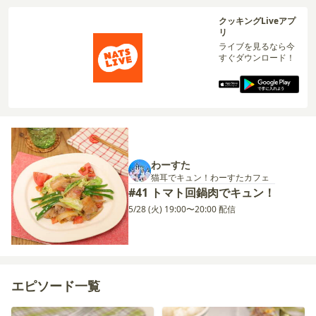
クッキングLiveアプ
リ
ライブを見るなら今
すぐダウンロード！
わーすた
猫耳でキュン！わーすたカフェ
#41 トマト回鍋肉でキュン！
5/28 (火) 19:00〜20:00 配信
エピソード一覧