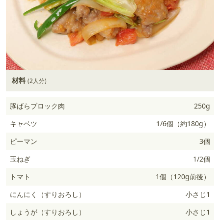
材料
(2人分)
豚ばらブロック肉
250g
キャベツ
1/6個（約180g）
ピーマン
3個
玉ねぎ
1/2個
トマト
1個（120g前後）
にんにく（すりおろし）
小さじ1
しょうが（すりおろし）
小さじ1