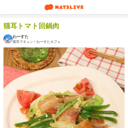
猫耳トマト回鍋肉
わーすた
猫耳でキュン！わーすたカフェ