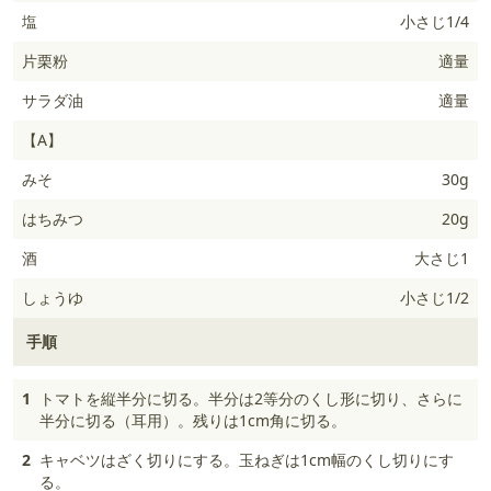
塩
小さじ1/4
片栗粉
適量
サラダ油
適量
【A】
みそ
30g
はちみつ
20g
酒
大さじ1
しょうゆ
小さじ1/2
手順
1
トマトを縦半分に切る。半分は2等分のくし形に切り、さらに
半分に切る（耳用）。残りは1cm角に切る。
2
キャベツはざく切りにする。玉ねぎは1cm幅のくし切りにす
る。