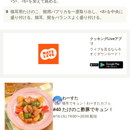
<5>、<6>を加えて絡める。
9
猫耳用たけのこ、髭用パプリカを一度取り出し、<8>を中央に
盛り付ける。猫耳、髭をバランスよく盛り付ける。
クッキングLiveアプ
リ
ライブを見るなら今
すぐダウンロード！
わーすた
猫耳でキュン！わーすたカフェ
#40 たけのこ酢豚でキュン！
4/16 (火) 19:00〜20:00 配信