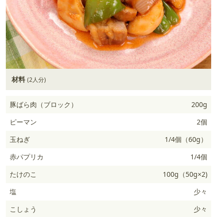
材料
(2人分)
豚ばら肉（ブロック）
200g
ピーマン
2個
玉ねぎ
1/4個（60g）
赤パプリカ
1/4個
たけのこ
100g（50g×2)
塩
少々
こしょう
少々