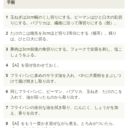
手順
1
玉ねぎは2cm幅のくし切りにする。ピーマンはひと口大の乱切
りにする。パプリカは、繊維に沿って薄切りにする（髭）。
2
たけのこは穂先を3cmほど切り2等分にする（猫耳）。残り
は、ひと口大に切る。
3
豚肉は3cm前後の角切りにする。フォークで全面を刺し、塩こ
しょうをふる。
4
【A】を混ぜ合わせておく。
5
フライパンに多めのサラダ油を入れ、<3>に片栗粉をまぶしつ
けて揚げ焼きし取り出す。
6
同じフライパンに、ピーマン、パプリカ、玉ねぎ、たけのこを
入れて、油が回ったものから取り出す。
7
フライパンの余分な油を拭き取り、にんにく、しょうがを加
え、香りを出す。
8
【A】をもう一度かき混ぜながら煮る。とろみがついたら、