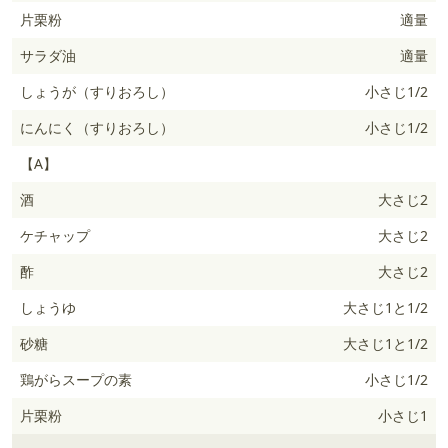
片栗粉
適量
サラダ油
適量
しょうが（すりおろし）
小さじ1/2
にんにく（すりおろし）
小さじ1/2
【A】
酒
大さじ2
ケチャップ
大さじ2
酢
大さじ2
しょうゆ
大さじ1と1/2
砂糖
大さじ1と1/2
鶏がらスープの素
小さじ1/2
片栗粉
小さじ1