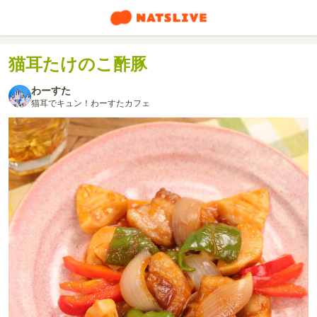
猫耳たけのこ酢豚
わーすた
猫耳でキュン！わーすたカフェ