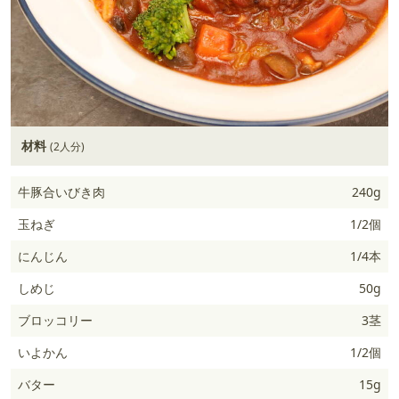
材料
(2人分)
牛豚合いびき肉
240g
玉ねぎ
1/2個
にんじん
1/4本
しめじ
50g
ブロッコリー
3茎
いよかん
1/2個
バター
15g