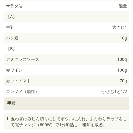
サラダ油
適量
【A】
牛乳
大さじ1
パン粉
10g
【B】
デミグラスソース
100g
赤ワイン
100g
カットトマト
70g
コンソメ（顆粒）
小さじ1と1/2
手順
1
玉ねぎはみじん切りにしてボウルに入れ、ふんわりラップをし
て電子レンジ（600W）で1分加熱し、粗熱を取る。