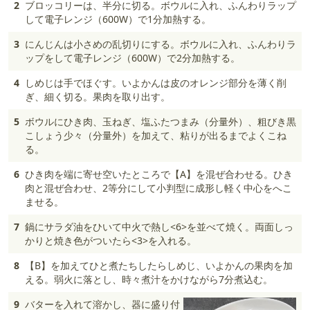
2
ブロッコリーは、半分に切る。ボウルに入れ、ふんわりラップ
して電子レンジ（600W）で1分加熱する。
3
にんじんは小さめの乱切りにする。ボウルに入れ、ふんわりラ
ップをして電子レンジ（600W）で2分加熱する。
4
しめじは手でほぐす。いよかんは皮のオレンジ部分を薄く削
ぎ、細く切る。果肉を取り出す。
5
ボウルにひき肉、玉ねぎ、塩ふたつまみ（分量外）、粗びき黒
こしょう少々（分量外）を加えて、粘りが出るまでよくこね
る。
6
ひき肉を端に寄せ空いたところで【A】を混ぜ合わせる。ひき
肉と混ぜ合わせ、2等分にして小判型に成形し軽く中心をへこ
ませる。
7
鍋にサラダ油をひいて中火で熱し<6>を並べて焼く。両面しっ
かりと焼き色がついたら<3>を入れる。
8
【B】を加えてひと煮たちしたらしめじ、いよかんの果肉を加
える。弱火に落とし、時々煮汁をかけながら7分煮込む。
9
バターを入れて溶かし、器に盛り付