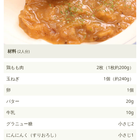
材料
(2人分)
鶏もも肉
2枚（1枚約200g）
玉ねぎ
1個（約240g）
卵
1個
バター
20g
牛乳
10g
グラニュー糖
小さじ2
にんにんく（すりおろし）
小さじ1