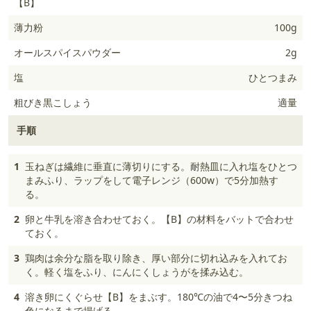
【B】
薄力粉
100g
オールスパイスパウダー
2g
塩
ひとつまみ
粗びき黒こしょう
適量
手順
1
玉ねぎは繊維に垂直に薄切りにする。耐熱皿に入れ塩をひとつ
まみふり、ラップをして電子レンジ（600w）で5分加熱す
る。
2
卵と牛乳を溶き合わせておく。【B】の材料をバットで合わせ
ておく。
3
鶏肉は余分な脂を取り除き、厚い部分に切れ込みを入れてお
く。軽く塩をふり、にんにくしょうがを揉み込む。
4
溶き卵にくぐらせ【B】をまぶす。180℃の油で4〜5分きつね
色になるまで揚げる。