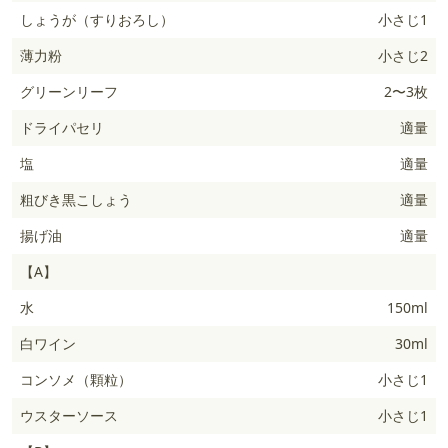
しょうが（すりおろし）
小さじ1
薄力粉
小さじ2
グリーンリーフ
2〜3枚
ドライパセリ
適量
塩
適量
粗びき黒こしょう
適量
揚げ油
適量
【A】
水
150ml
白ワイン
30ml
コンソメ（顆粒）
小さじ1
ウスターソース
小さじ1