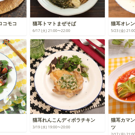
ロコモコ
猫耳トマトまぜそば
猫耳オレン
6/17 (火) 21:00〜22:00
5/23 (金) 21:
猫耳れんこんディボラチキン
猫耳カマン
ツ
3/19 (水) 19:00〜20:00
2/17 (月) 21: