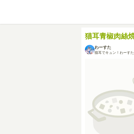
猫耳青椒肉絲
わーすた
猫耳でキュン！わーすた