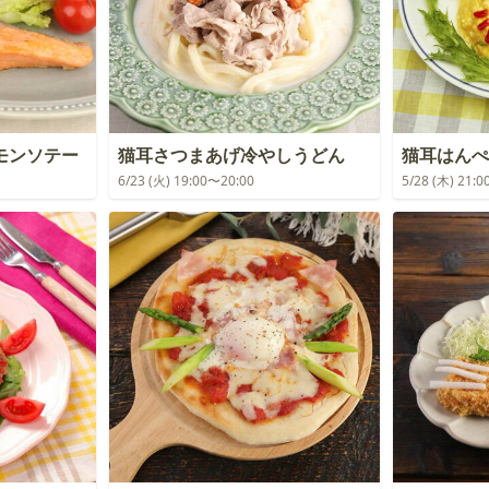
モンソテー
猫耳さつまあげ冷やしうどん
猫耳はんぺ
6/23 (火) 19:00〜20:00
5/28 (木) 21: