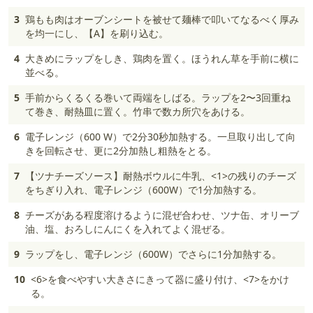
3
鶏もも肉はオーブンシートを被せて麺棒で叩いてなるべく厚み
を均一にし、【A】を刷り込む。
4
大きめにラップをしき、鶏肉を置く。ほうれん草を手前に横に
並べる。
5
手前からくるくる巻いて両端をしばる。ラップを2〜3回重ね
て巻き、耐熱皿に置く。竹串で数カ所穴をあける。
6
電子レンジ（600 W）で2分30秒加熱する。一旦取り出して向
きを回転させ、更に2分加熱し粗熱をとる。
7
【ツナチーズソース】耐熱ボウルに牛乳、<1>の残りのチーズ
をちぎり入れ、電子レンジ（600W）で1分加熱する。
8
チーズがある程度溶けるように混ぜ合わせ、ツナ缶、オリーブ
油、塩、おろしにんにくを入れてよく混ぜる。
9
ラップをし、電子レンジ（600W）でさらに1分加熱する。
10
<6>を食べやすい大きさにきって器に盛り付け、<7>をかけ
る。