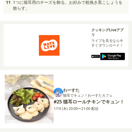
11
1つに猫耳用のチーズを飾る。お好みで粗挽き黒こしょうを
散らす。
クッキングLiveアプ
リ
ライブを見るなら今
すぐダウンロード！
わーすた
猫耳でキュン！わーすたカフェ
#25 猫耳ロールチキンでキュン！
1/19 (木) 20:00〜21:00 配信