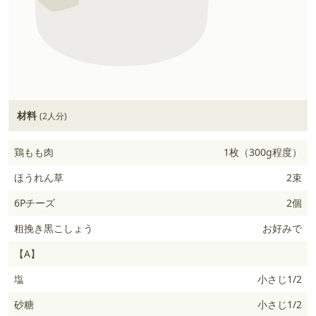
材料
(2人分)
鶏もも肉
1枚（300g程度）
ほうれん草
2束
6Pチーズ
2個
粗挽き黒こしょう
お好みで
【A】
塩
小さじ1/2
砂糖
小さじ1/2