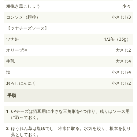
粗挽き黒こしょう
少々
コンソメ（顆粒）
小さじ1/3
【ツナチーズソース】
ツナ缶
1/2缶（35g）
オリーブ油
大さじ2
牛乳
大さじ4
塩
小さじ1/4
おろしにんにく
小さじ1/2
手順
1
6Pチーズは猫耳用に小さな三角形を4つ作り、残りはソース用
に取っておく。
2
ほうれん草は塩ゆでし、冷水に取る。水気を絞り、根本を切り
落としておく。