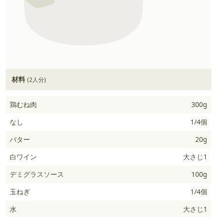
材料
(2人分)
鶏むね肉
300g
なし
1/4個
バター
20g
白ワイン
大さじ1
デミグラスソース
100g
玉ねぎ
1/4個
水
大さじ1