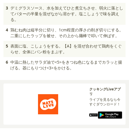
3
デミグラスソース、水を加えてひと煮立ちさせ、弱火に落とし
てバターの半量を混ぜながら溶かす。塩こしょうで味を調え
る。
4
鶏むね肉は縦半分に切り、1cm程度の厚さの削ぎ切りにする。
二重にしたラップを被せ、その上から麺棒で叩いて伸ばす。
5
表面に塩、こしょうをする。【A】を混ぜ合わせて鶏肉をくぐ
らせ、全体にパン粉をまぶす。
6
中温に熱したサラダ油で<5>をきつね色になるまでカラッと揚
げる。器にもりつけ<3>をかける。
クッキングLiveアプ
リ
ライブを見るなら今
すぐダウンロード！