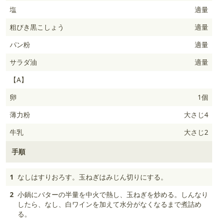
塩
適量
粗びき黒こしょう
適量
パン粉
適量
サラダ油
適量
【A】
卵
1個
薄力粉
大さじ4
牛乳
大さじ2
手順
1
なしはすりおろす。玉ねぎはみじん切りにする。
2
小鍋にバターの半量を中火で熱し、玉ねぎを炒める。しんなり
したら、なし、白ワインを加えて水分がなくなるまで煮詰め
る。