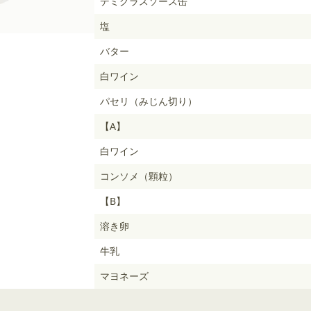
デミグラスソース缶
塩
バター
白ワイン
パセリ（みじん切り）
【A】
白ワイン
コンソメ（顆粒）
【B】
溶き卵
牛乳
マヨネーズ