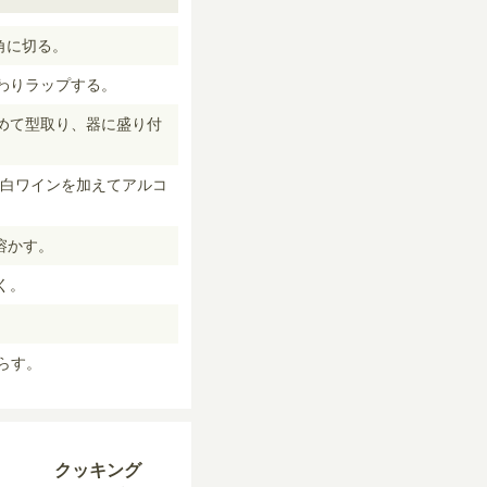
角に切る。
わりラップする。
めて型取り、器に盛り付
白ワインを加えてアルコ
溶かす。
く。
らす。
クッキング