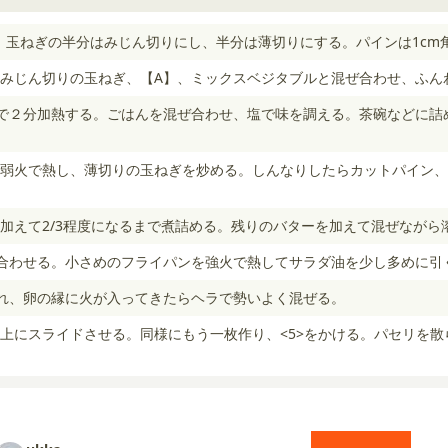
、玉ねぎの半分はみじん切りにし、半分は薄切りにする。パインは1cm
みじん切りの玉ねぎ、【A】、ミックスベジタブルと混ぜ合わせ、ふん
）で２分加熱する。ごはんを混ぜ合わせ、塩で味を調える。茶碗などに詰
弱火で熱し、薄切りの玉ねぎを炒める。しんなりしたらカットパイン、
加えて2/3程度になるまで煮詰める。残りのバターを加えて混ぜながら
合わせる。小さめのフライパンを強火で熱してサラダ油を少し多めに引
れ、卵の縁に火が入ってきたらヘラで勢いよく混ぜる。
上にスライドさせる。同様にもう一枚作り、<5>をかける。パセリを散