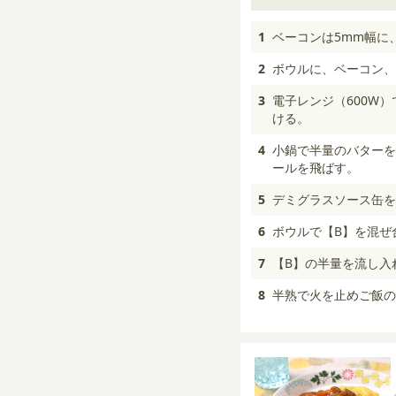
1
ベーコンは5mm幅に
2
ボウルに、ベーコン、
3
電子レンジ（600W
ける。
4
小鍋で半量のバターを
ールを飛ばす。
5
デミグラスソース缶を
6
ボウルで【B】を混ぜ
7
【B】の半量を流し入
8
半熟で火を止めご飯の