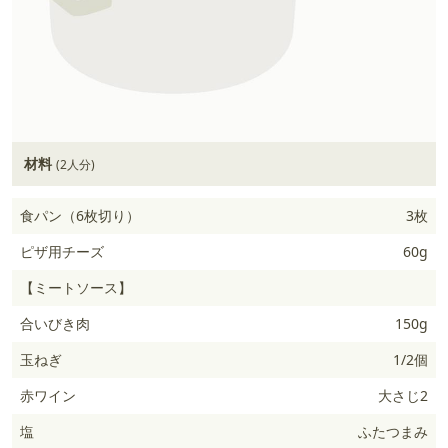
材料
(2人分)
食パン（6枚切り）
3枚
ピザ用チーズ
60g
【ミートソース】
合いびき肉
150g
玉ねぎ
1/2個
赤ワイン
大さじ2
塩
ふたつまみ