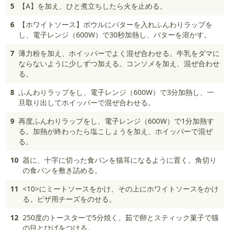
5
【A】を加え、ひと煮立ちしたら火を止める。
6
【ホワイトソース】ボウルにバターを入れふんわりラップを
し、電子レンジ（600W）で30秒加熱し、バターを溶かす。
7
薄力粉を加え、ホイッパーでよく混ぜ合わせる。牛乳をダマに
ならないように少しずつ加える。コンソメを加え、混ぜ合わせ
る。
8
ふんわりラップをし、電子レンジ（600W）で3分加熱し、一
旦取り出してホイッパーで混ぜ合わせる。
9
再度ふんわりラップをし、電子レンジ（600W）で1分加熱す
る。加熱が終わったら塩こしょうを加え、ホイッパーで混ぜ
る。
10
器に、十字に切った食パンを猫耳になるように置く。角切り
の食パンを敷き詰める。
11
<10>にミートソースをかけ、その上にホワイトソースをかけ
る。ピザ用チーズをのせる。
12
250度のトースターで5分焼く。茹で卵とスティック菓子で猫
の目とひげをつける。