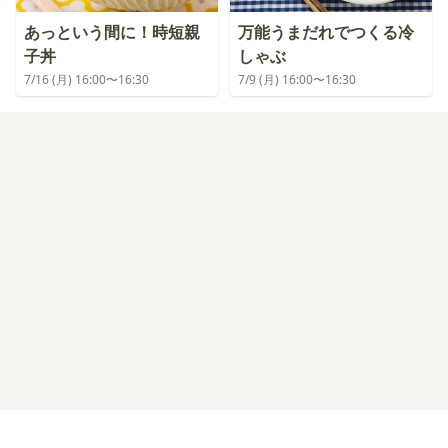
あっという間に！時短親
万能うまだれでつくる冷
子丼
しゃぶ
7/16 (月) 16:00〜16:30
7/9 (月) 16:00〜16:30