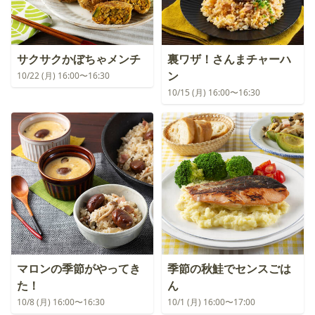
サクサクかぼちゃメンチ
裏ワザ！さんまチャーハ
ン
10/22 (月) 16:00〜16:30
10/15 (月) 16:00〜16:30
マロンの季節がやってき
季節の秋鮭でセンスごは
た！
ん
10/8 (月) 16:00〜16:30
10/1 (月) 16:00〜17:00