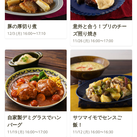
豚の厚切り煮
意外と合う！ブリのチー
ズ照り焼き
12/3 (月) 16:00〜17:10
11/26 (月) 16:00〜17:00
自家製デミグラスでハン
サツマイモでセンスご
バーグ
飯！
11/19 (月) 16:00〜17:00
11/12 (月) 16:00〜16:30