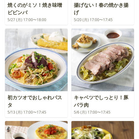
焼くのがミソ！焼き味噌
揚げない！春の焼かき揚
ビビンバ
げ
5/27 (月) 17:00〜18:00
5/20 (月) 17:00〜17:45
初カツオでおしゃれパス
キャベツでしっとり！豚
タ
バラ肉
5/13 (月) 17:00〜17:45
5/6 (月) 17:00〜17:45