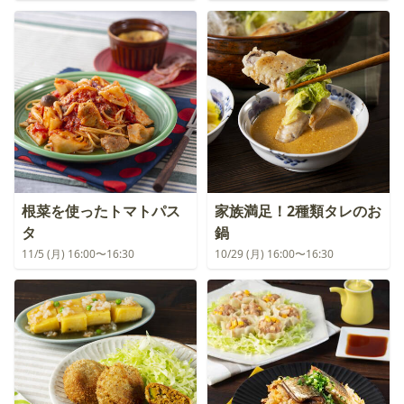
根菜を使ったトマトパス
家族満足！2種類タレのお
タ
鍋
11/5 (月) 16:00〜16:30
10/29 (月) 16:00〜16:30