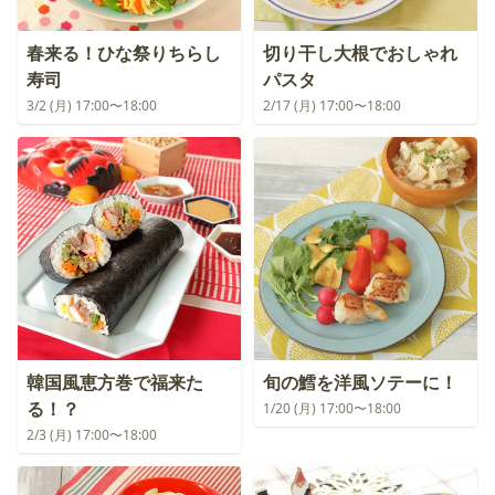
春来る！ひな祭りちらし
切り干し大根でおしゃれ
寿司
パスタ
3/2 (月) 17:00〜18:00
2/17 (月) 17:00〜18:00
韓国風恵方巻で福来た
旬の鱈を洋風ソテーに！
る！？
1/20 (月) 17:00〜18:00
2/3 (月) 17:00〜18:00