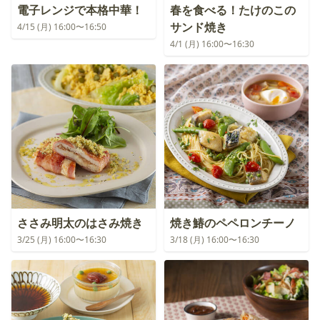
電子レンジで本格中華！
春を食べる！たけのこの
サンド焼き
4/15 (月) 16:00〜16:50
4/1 (月) 16:00〜16:30
ささみ明太のはさみ焼き
焼き鰆のペペロンチーノ
3/25 (月) 16:00〜16:30
3/18 (月) 16:00〜16:30