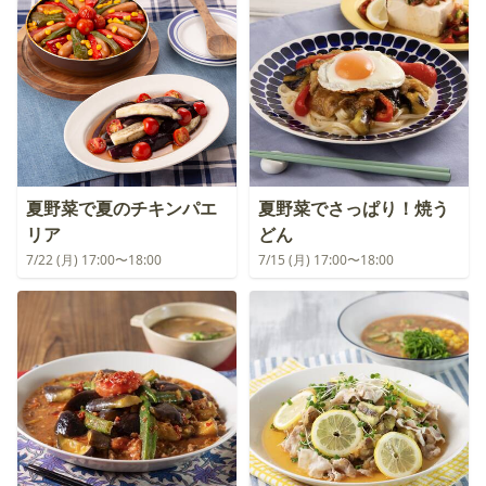
夏野菜で夏のチキンパエ
夏野菜でさっぱり！焼う
リア
どん
7/22 (月) 17:00〜18:00
7/15 (月) 17:00〜18:00