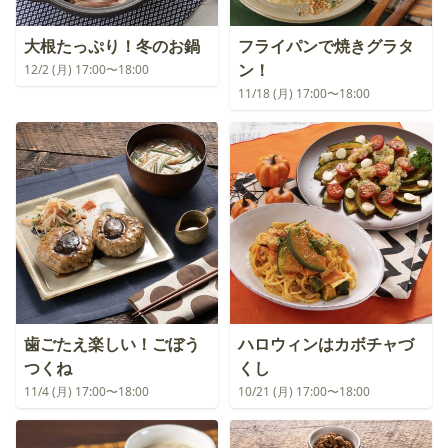
大根たっぷり！冬のお鍋
フライパンで焼きグラタ
ン！
12/2 (月) 17:00〜18:00
11/18 (月) 17:00〜18:00
歯ごたえ楽しい！ごぼう
ハロウィンはカボチャづ
つくね
くし
11/4 (月) 17:00〜18:00
10/21 (月) 17:00〜18:00