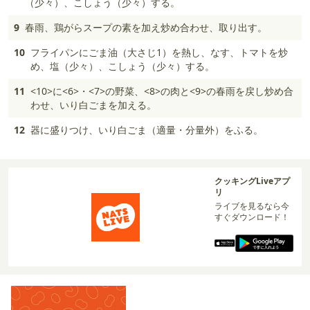
（少々）、こしょう（少々）する。
9
春雨、鶏がらスープの素を加え炒め合わせ、取り出す。
10
フライパンにごま油（大さじ1）を熱し、なす、トマトを炒
め、塩（少々）、こしょう（少々）する。
11
<10>に<6>・<7>の野菜、<8>の肉と<9>の春雨を戻し炒め合
わせ、いり白ごまを加える。
12
器に盛りつけ、いり白ごま（適量・分量外）をふる。
クッキングLiveアプ
リ
ライブを見るなら今
すぐダウンロード！