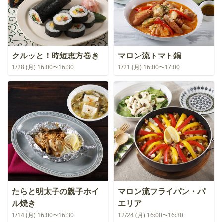
クルッと！時短恵方巻き
マロン流トマト鍋
1/28 (月) 16:00〜16:30
1/21 (月) 16:00〜17:00
たらと明太子の親子ホイ
マロン流フライパン・パ
ル焼き
エリア
1/14 (月) 16:00〜16:30
12/24 (月) 16:00〜16:30