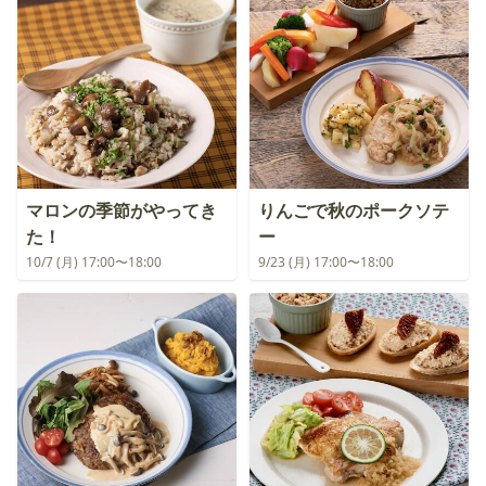
マロンの季節がやってき
りんごで秋のポークソテ
た！
ー
10/7 (月) 17:00〜18:00
9/23 (月) 17:00〜18:00