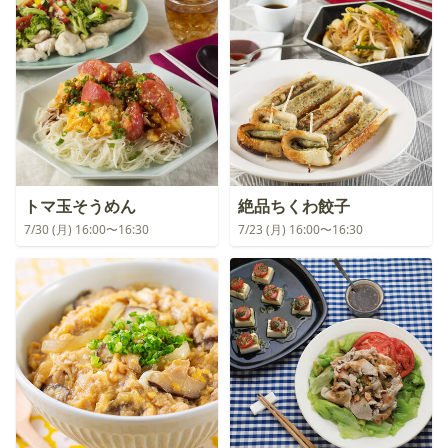
トマ玉そうめん
絶品ちくわ餃子
7/30 (月) 16:00〜16:30
7/23 (月) 16:00〜16:30