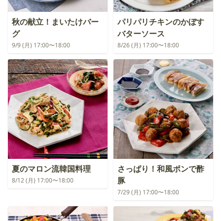
秋の献立！まいたけバー
パリパリチキンのかぼす
グ
バターソース
9/9 (月) 17:00〜18:00
8/26 (月) 17:00〜18:00
夏のマロン流韓国料理
さっぱり！和風ポンで酢
豚
8/12 (月) 17:00〜18:00
7/29 (月) 17:00〜18:00