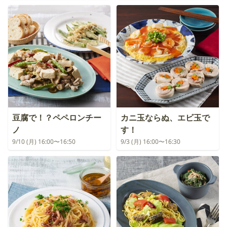
豆腐で！？ペペロンチー
カニ玉ならぬ、エビ玉で
ノ
す！
9/10 (月) 16:00〜16:50
9/3 (月) 16:00〜16:30