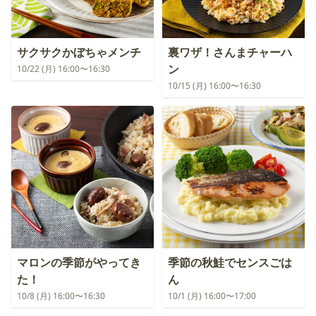
サクサクかぼちゃメンチ
裏ワザ！さんまチャーハ
ン
10/22 (月) 16:00〜16:30
10/15 (月) 16:00〜16:30
マロンの季節がやってき
季節の秋鮭でセンスごは
た！
ん
10/8 (月) 16:00〜16:30
10/1 (月) 16:00〜17:00