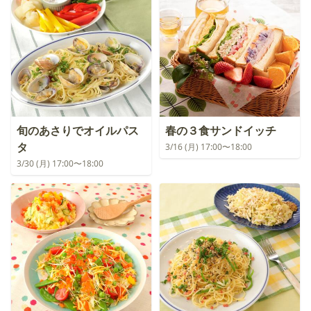
旬のあさりでオイルパス
春の３食サンドイッチ
タ
3/16 (月) 17:00〜18:00
3/30 (月) 17:00〜18:00