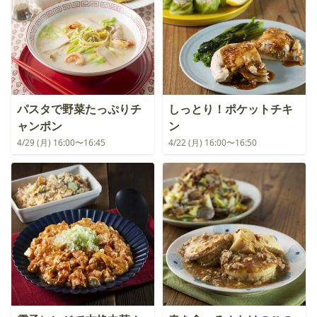
パスタで野菜たっぷりチ
しっとり！ポケットチキ
ャンポン
ン
4/29 (月) 16:00〜16:45
4/22 (月) 16:00〜16:50