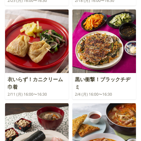
2/25 (月) 16:00〜16:30
2/18 (月) 16:00〜16:30
衣いらず！カニクリーム
黒い衝撃！ブラックチヂ
巾着
ミ
2/11 (月) 16:00〜16:30
2/4 (月) 16:00〜16:30