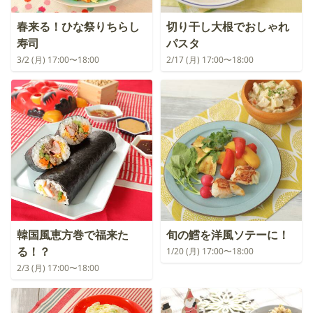
春来る！ひな祭りちらし
切り干し大根でおしゃれ
寿司
パスタ
3/2 (月) 17:00〜18:00
2/17 (月) 17:00〜18:00
韓国風恵方巻で福来た
旬の鱈を洋風ソテーに！
る！？
1/20 (月) 17:00〜18:00
2/3 (月) 17:00〜18:00