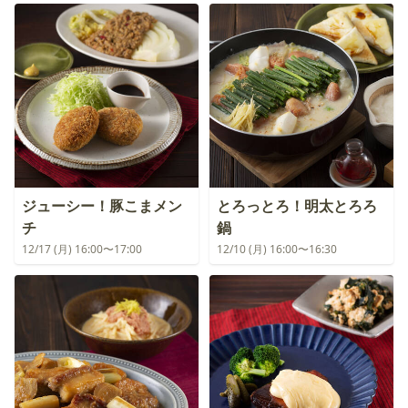
ジューシー！豚こまメン
とろっとろ！明太とろろ
チ
鍋
12/17 (月) 16:00〜17:00
12/10 (月) 16:00〜16:30