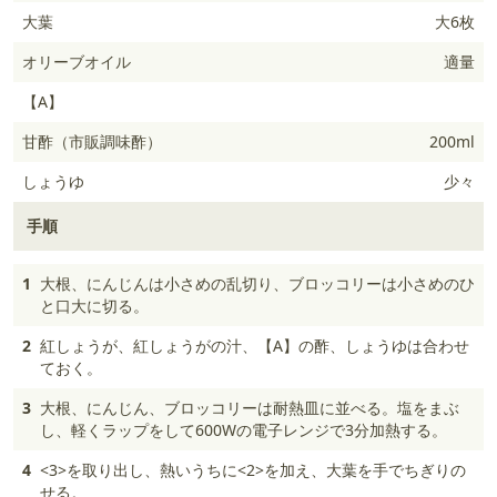
大葉
大6枚
オリーブオイル
適量
【A】
甘酢（市販調味酢）
200ml
しょうゆ
少々
手順
1
大根、にんじんは小さめの乱切り、ブロッコリーは小さめのひ
と口大に切る。
2
紅しょうが、紅しょうがの汁、【A】の酢、しょうゆは合わせ
ておく。
3
大根、にんじん、ブロッコリーは耐熱皿に並べる。塩をまぶ
し、軽くラップをして600Wの電子レンジで3分加熱する。
4
<3>を取り出し、熱いうちに<2>を加え、大葉を手でちぎりの
せる。