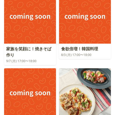
家族を笑顔に！焼きそば
食欲倍増！韓国料理
作り
8/3 (月) 17:00〜18:00
9/7 (月) 17:00〜18:00