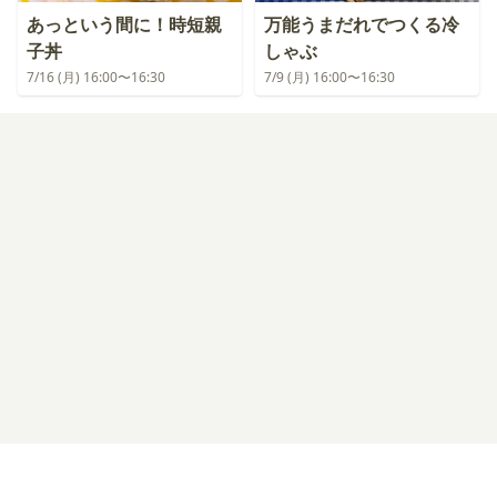
あっという間に！時短親
万能うまだれでつくる冷
子丼
しゃぶ
7/16 (月) 16:00〜16:30
7/9 (月) 16:00〜16:30
ログイン