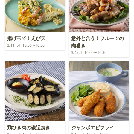
揚げ玉で！えび天
意外と合う！フルーツの
肉巻き
3/11 (月) 16:00〜16:30
3/4 (月) 16:00〜16:30
鶏ひき肉の磯辺焼き
ジャンボエビフライ