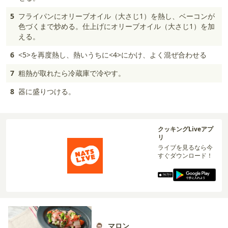
5
フライパンにオリーブオイル（大さじ1）を熱し、ベーコンが
色づくまで炒める。仕上げにオリーブオイル（大さじ1）を加
える。
6
<5>を再度熱し、熱いうちに<4>にかけ、よく混ぜ合わせる
7
粗熱が取れたら冷蔵庫で冷やす。
8
器に盛りつける。
クッキングLiveアプ
リ
ライブを見るなら今
すぐダウンロード！
マロン