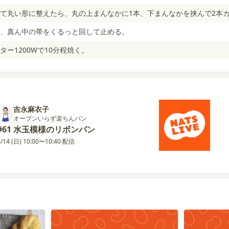
て丸い形に整えたら、丸の上まんなかに1本、下まんなかを挟んで2本
、真ん中の帯をくるっと回して止める。
ー1200Wで10分程焼く。
吉永麻衣子
オーブンいらず楽ちんパン
#61 水玉模様のリボンパン
6/14 (日) 10:00〜10:40 配信