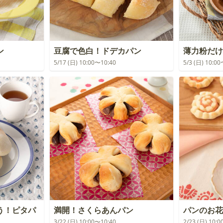
ン
豆腐で色白！ドデカパン
薄力粉だけ
5/17 (日) 10:00〜10:40
5/3 (日) 10:0
う！ピタパ
満開！さくらあんパン
パンのお花
3/22 (日) 10:00〜10:40
2/23 (日) 10: