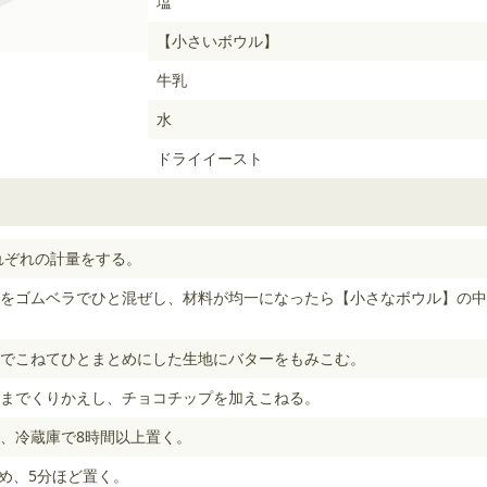
塩
【小さいボウル】
牛乳
水
ドライイースト
れぞれの計量をする。
をゴムベラでひと混ぜし、材料が均一になったら【小さなボウル】の中
でこねてひとまとめにした生地にバターをもみこむ。
までくりかえし、チョコチップを加えこねる。
、冷蔵庫で8時間以上置く。
丸め、5分ほど置く。