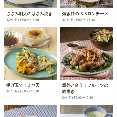
ささみ明太のはさみ焼き
焼き鰆のペペロンチーノ
3/25 (月) 16:00〜16:30
3/18 (月) 16:00〜16:30
揚げ玉で！えび天
意外と合う！フルーツの
肉巻き
3/11 (月) 16:00〜16:30
3/4 (月) 16:00〜16:30