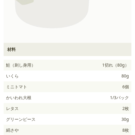
材料
鮭（刺し身用）
1切れ（80g）
いくら
80g
ミニトマト
6個
かいわれ大根
1/3パック
レタス
2枚
グリーンピース
30g
絹さや
8枚