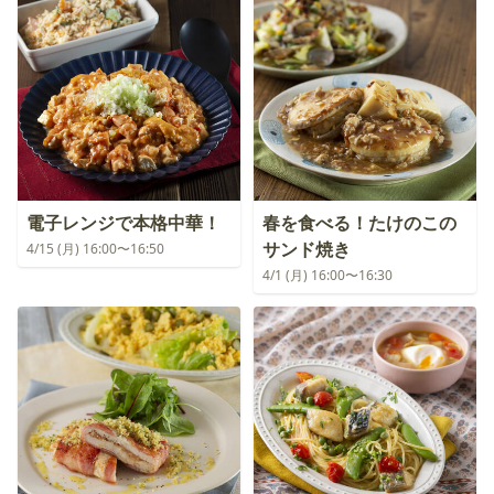
電子レンジで本格中華！
春を食べる！たけのこの
サンド焼き
4/15 (月) 16:00〜16:50
4/1 (月) 16:00〜16:30