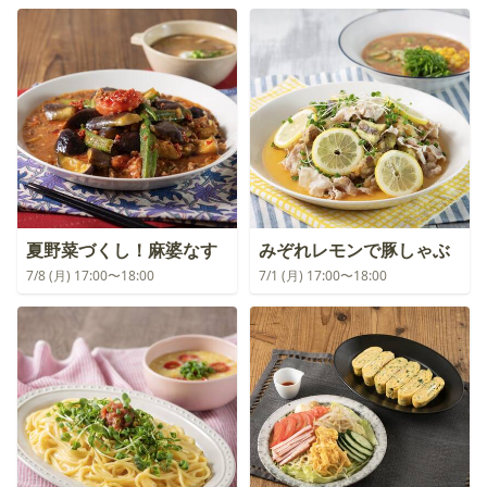
夏野菜づくし！麻婆なす
みぞれレモンで豚しゃぶ
7/8 (月) 17:00〜18:00
7/1 (月) 17:00〜18:00