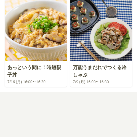
あっという間に！時短親
万能うまだれでつくる冷
子丼
しゃぶ
7/16 (月) 16:00〜16:30
7/9 (月) 16:00〜16:30