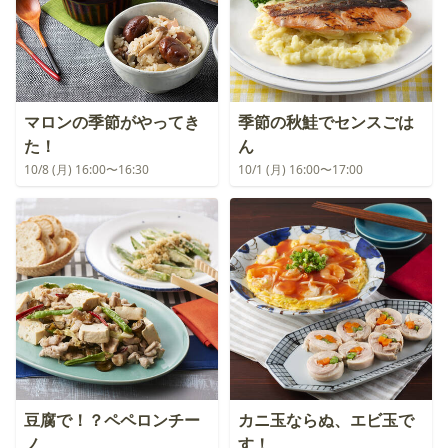
マロンの季節がやってき
季節の秋鮭でセンスごは
た！
ん
10/8 (月) 16:00〜16:30
10/1 (月) 16:00〜17:00
豆腐で！？ペペロンチー
カニ玉ならぬ、エビ玉で
ノ
す！