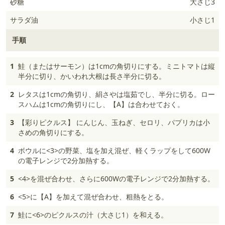
砂糖
大さじ3
サラダ油
小さじ1
手順
1
鮭（またはサーモン）は1cmの角切りにする。ミニトマトは縦
半分に切り、かいわれ大根は長さ半分に切る。
2
レタスは1cmの角切り、絹さやは塩茹でし、半分に切る。ロー
スハムは1cmの角切りにし、【A】は合わせておく。
3
【彩りピクルス】 にんじん、玉ねぎ、セロリ、パプリカは小
さめの角切りにする。
4
ボウルに<3>の野菜、塩を加え混ぜ、軽くラップをして600W
の電子レンジで2分加熱する。
5
<4>を混ぜ合わせ、さらに600Wの電子レンジで2分加熱する。
6
<5>に【A】を加えて混ぜ合わせ、粗熱をとる。
7
鮭に<6>のピクルスの汁（大さじ1）を和える。