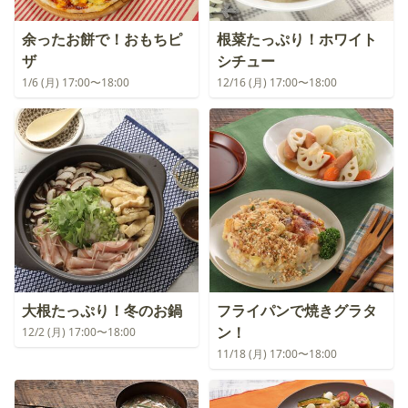
余ったお餅で！おもちピ
根菜たっぷり！ホワイト
ザ
シチュー
1/6 (月) 17:00〜18:00
12/16 (月) 17:00〜18:00
大根たっぷり！冬のお鍋
フライパンで焼きグラタ
ン！
12/2 (月) 17:00〜18:00
11/18 (月) 17:00〜18:00