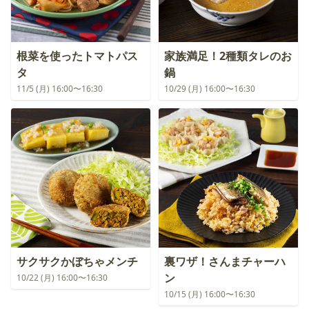
根菜を使ったトマトパス
家族満足！2種類タレのお
タ
鍋
11/5 (月) 16:00〜16:30
10/29 (月) 16:00〜16:30
サクサクかぼちゃメンチ
裏ワザ！さんまチャーハ
ン
10/22 (月) 16:00〜16:30
10/15 (月) 16:00〜16:30