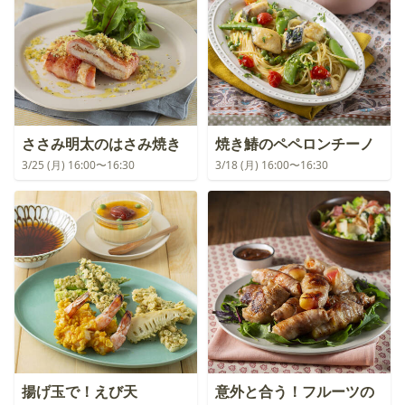
ささみ明太のはさみ焼き
焼き鰆のペペロンチーノ
3/25 (月) 16:00〜16:30
3/18 (月) 16:00〜16:30
揚げ玉で！えび天
意外と合う！フルーツの