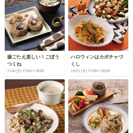
歯ごたえ楽しい！ごぼう
ハロウィンはカボチャづ
つくね
くし
11/4 (月) 17:00〜18:00
10/21 (月) 17:00〜18:00