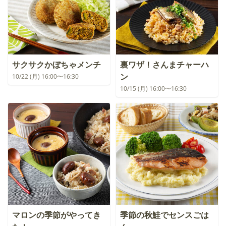
サクサクかぼちゃメンチ
裏ワザ！さんまチャーハ
ン
10/22 (月) 16:00〜16:30
10/15 (月) 16:00〜16:30
マロンの季節がやってき
季節の秋鮭でセンスごは