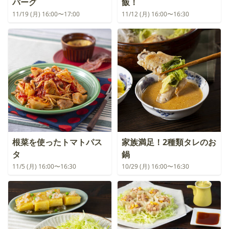
バーグ
飯！
11/19 (月) 16:00〜17:00
11/12 (月) 16:00〜16:30
根菜を使ったトマトパス
家族満足！2種類タレのお
タ
鍋
11/5 (月) 16:00〜16:30
10/29 (月) 16:00〜16:30