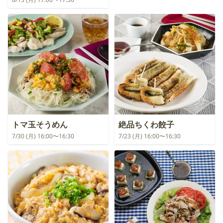
トマ玉そうめん
絶品ちくわ餃子
7/30 (月) 16:00〜16:30
7/23 (月) 16:00〜16:30