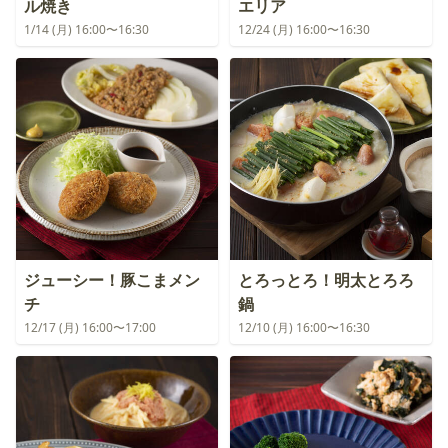
ル焼き
エリア
1/14 (月) 16:00〜16:30
12/24 (月) 16:00〜16:30
ジューシー！豚こまメン
とろっとろ！明太とろろ
チ
鍋
12/17 (月) 16:00〜17:00
12/10 (月) 16:00〜16:30