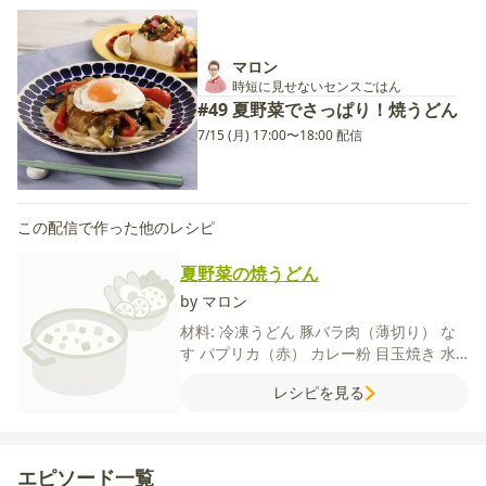
マロン
時短に見せないセンスごはん
#49 夏野菜でさっぱり！焼うどん
7/15 (月) 17:00〜18:00 配信
この配信で作った他のレシピ
夏野菜の焼うどん
by マロン
材料:
冷凍うどん
豚バラ肉（薄切り）
な
す
パプリカ（赤）
カレー粉
目玉焼き
水
しょうゆ
味噌（だし入り）
酢
サラダ油
レシピを見る
ごま油
塩
こしょう
【A】
玉ねぎ
にんに
く（チューブ）
しょうが（チューブ）
み
りん
砂糖
顆粒だしの素
【水溶き片栗粉】
片栗粉
水
エピソード一覧