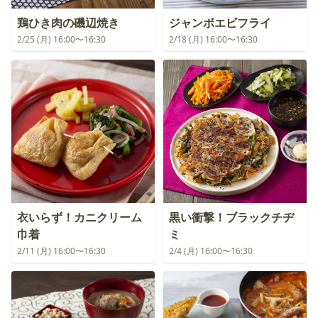
鶏ひき肉の磯辺焼き
ジャンボエビフライ
2/25 (月) 16:00〜16:30
2/18 (月) 16:00〜16:30
衣いらず！カニクリーム
黒い衝撃！ブラックチヂ
巾着
ミ
2/11 (月) 16:00〜16:30
2/4 (月) 16:00〜16:30