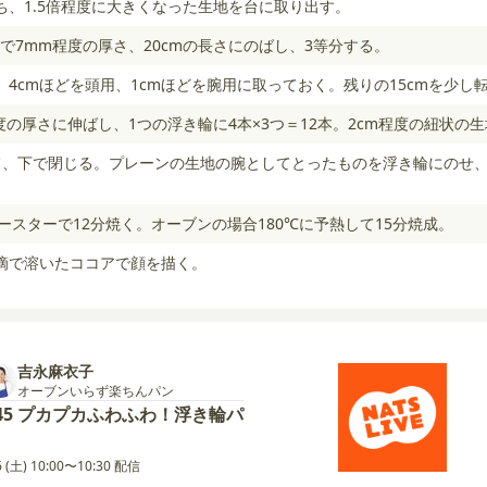
ち、1.5倍程度に大きくなった生地を台に取り出す。
で7mm程度の厚さ、20cmの長さにのばし、3等分する。
ち、4cmほどを頭用、1cmほどを腕用に取っておく。残りの15cmを少
度の厚さに伸ばし、1つの浮き輪に4本×3つ＝12本。2cm程度の紐状の
て、下で閉じる。プレーンの生地の腕としてとったものを浮き輪にのせ
トースターで12分焼く。オーブンの場合180℃に予熱して15分焼成。
滴で溶いたココアで顔を描く。
吉永麻衣子
オーブンいらず楽ちんパン
45 プカプカふわふわ！浮き輪パ
6 (土) 10:00〜10:30 配信