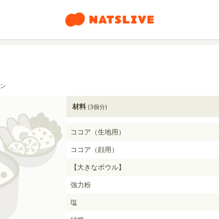
ン
材料
(3個分)
ココア（生地用）
ココア（顔用）
【大きなボウル】
強力粉
塩