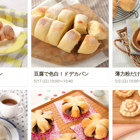
ン
豆腐で色白！ドデカパン
薄力粉だけ
5/17 (日) 10:00〜10:40
5/3 (日) 10:0