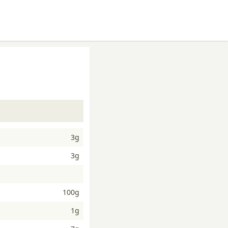
3g
3g
100g
1g