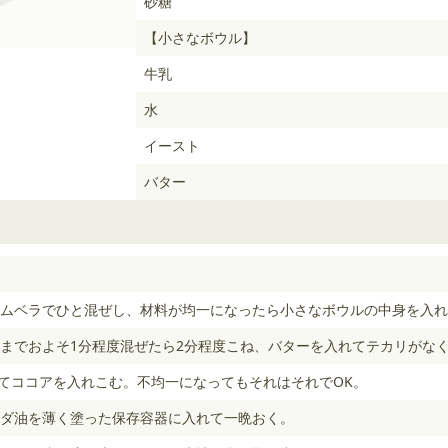
砂糖
【小さなボウル】
牛乳
水
イースト
バター
ムベラでひと混ぜし、材料が均一になったら小さなボウルの中身を入れ
までおよそ1分程度混ぜたら2分程度こね、バターを入れてテカリがな
ってココアを入れこむ。不均一になってもそれはそれでOK。
ダ油を薄く塗った保存容器に入れて一晩おく。