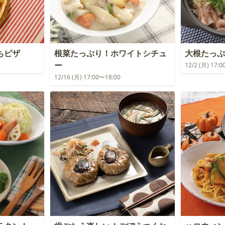
ちピザ
根菜たっぷり！ホワイトシチュ
大根たっぷ
ー
12/2 (月) 17:
12/16 (月) 17:00〜18:00