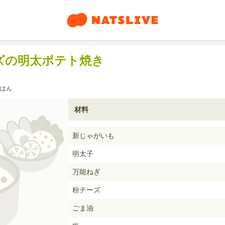
ズの明太ポテト焼き
はん
材料
新じゃがいも
明太子
万能ねぎ
粉チーズ
ごま油