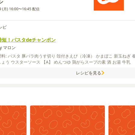
ン
9 (月) 16:00〜16:45 配信
シピ
時短！パスタdeチャンポン
by マロン
材料:
パスタ
豚バラ肉うす切り
殻付きえび（冷凍）
かまぼこ
新玉ねぎ
しょう
ウスターソース
【A】
めんつゆ
鶏がらスープの素
酒
お湯
牛乳
レシピを見る