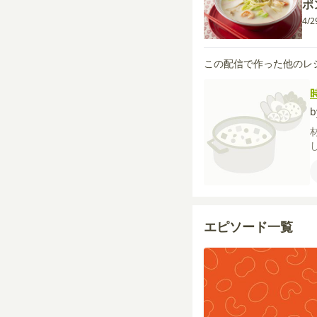
ポ
4/2
この配信で作った他のレ
エピソード一覧