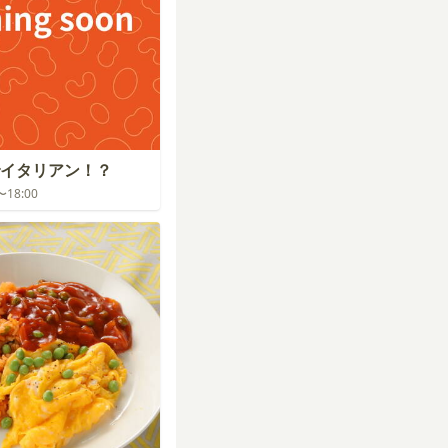
イタリアン！？
0〜18:00