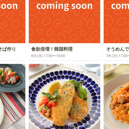
そば作り
食欲倍増！韓国料理
そうめんで
8/3 (月) 17:00〜18:00
7/6 (月) 17:0