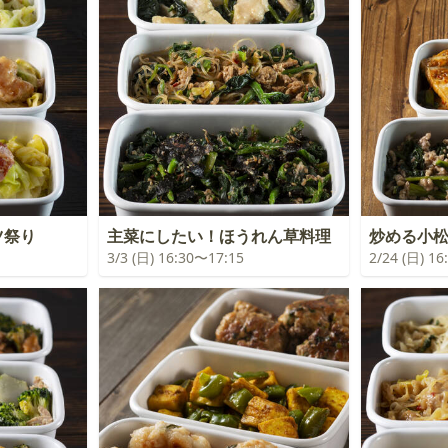
ツ祭り
主菜にしたい！ほうれん草料理
炒める小
3/3 (日) 16:30〜17:15
2/24 (日) 1