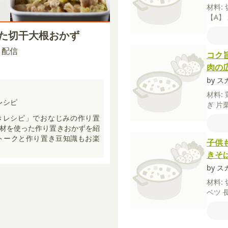
材料:
【A】
すり
った切干大根おかず
15 配信
コク
肉の
by ス
材料:
レシピ
ぎ
片
しょ
きレシピ」でおなじみの作り置
板醤
材を使った作り置きおかずを紹
トークと作り置き豆知識もお楽
子供
きそ
by ス
材料:
ベツ
酒
【
うゆ