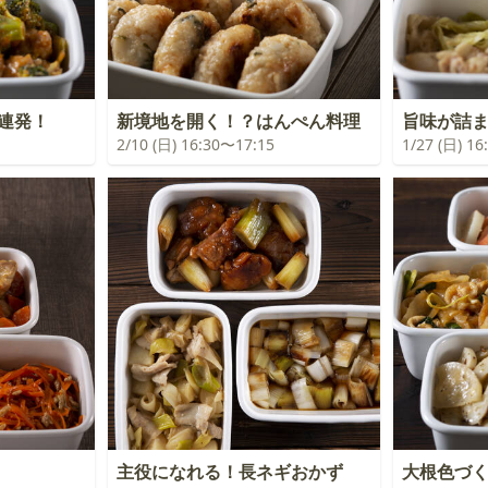
連発！
新境地を開く！？はんぺん料理
旨味が詰
2/10 (日) 16:30〜17:15
1/27 (日) 1
主役になれる！長ネギおかず
大根色づ