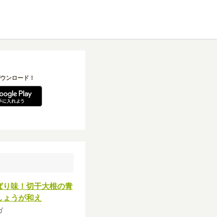
ウンロード！
ぱり味！切干大根の青
しょうが和え
ガ