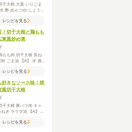
切干大根
大葉
いりごま
水
酢
めんつゆ
しょうが
おろし
（チューブなら）
レシピを見る
旨！切干大根と鶏もも
広東風炒め煮
ガ
鶏もも肉
切干大根
長ね
栗粉
ごま油
【A】
水
酒
うゆ
オイスターソース
豆
レシピを見る
酢
鶏ガラスープの素
も好きなソース味！焼
ば風切干大根
ガ
切干大根
豚バラ肉
キャ
長ねぎ
サラダ油
【A】
水
B】
焼きそばソース
しょ
レシピを見る
こしょう