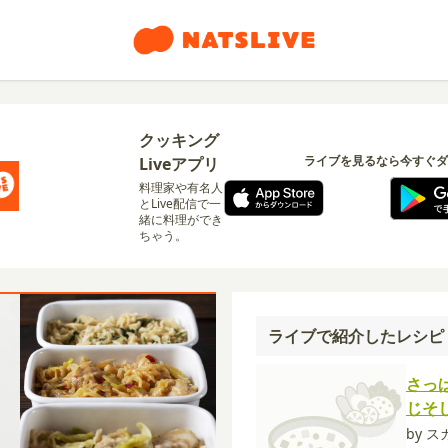
クッキング
ライブを見るなら今すぐダ
Liveアプリ
料理家や有名人
とLive配信で一
緒に料理ができ
ちゃう。
ライブで紹介したレシピ
さっ
じそ
by ス