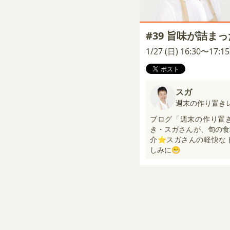
#39 旨味が詰ま
1/27 (日) 16:30〜17:
スガ
週末の作り置き
ブログ「週末の作り置
き・スガさんが、旬の食
介⭐スガさんの軽快な
しみに😁