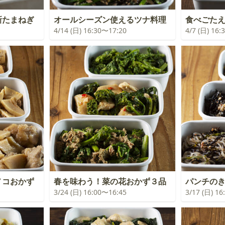
新たまねぎ
オールシーズン使えるツナ料理
食べごたえ
4/14 (日) 16:30〜17:20
4/7 (日) 16
ノコおかず
春を味わう！菜の花おかず３品
パンチの
3/24 (日) 16:00〜16:45
3/17 (日) 1