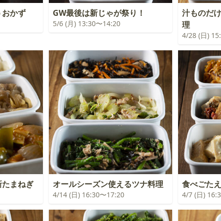
うおかず
GW最後は新じゃが祭り！
汁ものだ
5/6 (月) 13:30〜14:20
理
4/28 (日) 1
新たまねぎ
オールシーズン使えるツナ料理
食べごたえ
4/14 (日) 16:30〜17:20
4/7 (日) 16