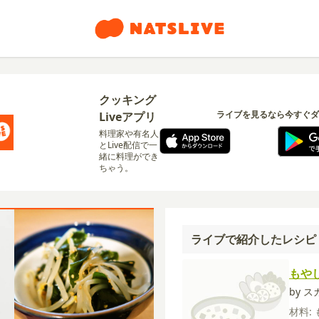
クッキング
ライブを見るなら今すぐダ
Liveアプリ
料理家や有名人
とLive配信で一
緒に料理ができ
ちゃう。
ライブで紹介したレシピ
もや
by ス
材料: