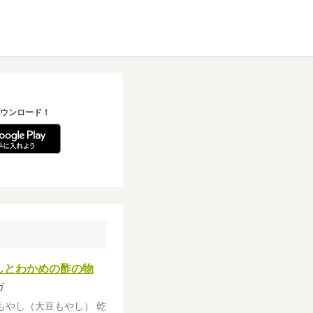
ウンロード！
しとわかめの酢の物
ガ
もやし（大豆もやし）
乾