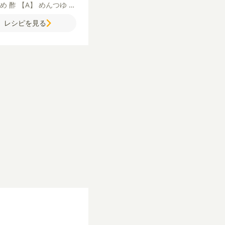
かめ
酢
【A】
めんつゆ
酢
酢がおすすめ）
しょうが
レシピを見る
おろし
（チューブの場
いり白ごま