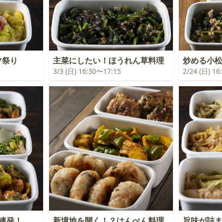
ツ祭り
主菜にしたい！ほうれん草料理
炒める小
3/3 (日) 16:30〜17:15
2/24 (日) 1
連発！
新境地を開く！？はんぺん料理
旨味が詰