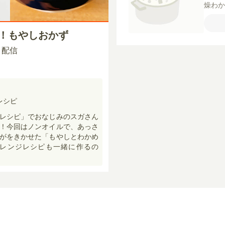
燥わ
（米
すり
い！もやしおかず
合）
30 配信
レシピ
レシピ」でおなじみのスガさん
！今回はノンオイルで、あっさ
がをきかせた「もやしとわかめ
アレンジレシピも一緒に作るの