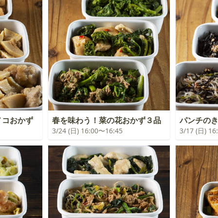
ノコおかず
春を味わう！菜の花おかず３品
パンチの
3/24 (日) 16:00〜16:45
3/17 (日) 1