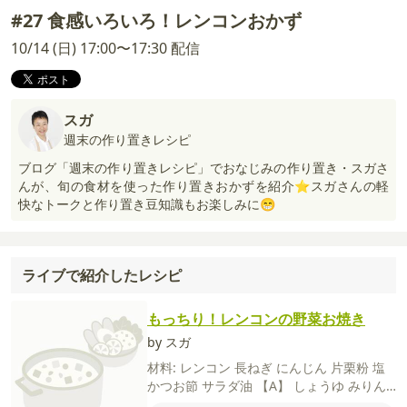
#27 食感いろいろ！レンコンおかず
10/14 (日) 17:00〜17:30 配信
スガ
週末の作り置きレシピ
ブログ「週末の作り置きレシピ」でおなじみの作り置き・スガさ
んが、旬の食材を使った作り置きおかずを紹介⭐スガさんの軽
快なトークと作り置き豆知識もお楽しみに😁
ライブで紹介したレシピ
もっちり！レンコンの野菜お焼き
by スガ
材料:
レンコン
長ねぎ
にんじん
片栗粉
塩
かつお節
サラダ油
【A】
しょうゆ
みりん
砂糖
酢