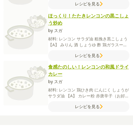
レシピを見る
ほっくり！たたきレンコンの黒こしょ
う炒め
by スガ
材料:
レンコン
サラダ油
粗挽き黒こしょう
【A】
みりん
酒
しょうゆ
酢
鶏ガラスープ
の素
レシピを見る
食感たのしい！レンコンの和風ドライ
カレー
by スガ
材料:
レンコン
鶏ひき肉
にんにく
しょうが
サラダ油
【A】
カレー粉
赤唐辛子（お好み
で）
【B】
しょうゆ
みりん
酒
砂糖
酢
レシピを見る