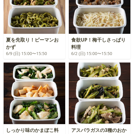
夏を先取り！ピーマンお
食欲UP！梅干しさっぱり
かず
料理
6/9 (日) 15:00〜15:50
6/2 (日) 15:00〜15:50
しっかり味のかまぼこ料
アスパラガスの3種のおか