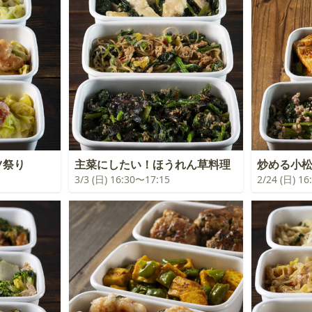
ツ祭り
主菜にしたい！ほうれん草料理
炒める小
3/3 (日) 16:30〜17:15
2/24 (日) 1