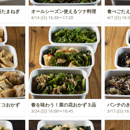
新たまねぎ
オールシーズン使えるツナ料理
食べごたえ
4/14 (日) 16:30〜17:20
4/7 (日) 16
ノコおかず
春を味わう！菜の花おかず３品
パンチの
3/24 (日) 16:00〜16:45
3/17 (日) 1