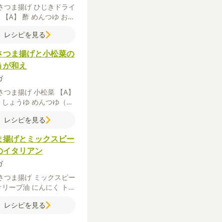
さつま揚げ
ひじきドライ
ク
【A】
酢
めんつゆ
おろ
ょうが
いり白ごま
レシピを見る
さつま揚げと小松菜の
うが和え
ガ
さつま揚げ
小松菜
【A】
油
しょうゆ
めんつゆ（3
縮）
砂糖
おろししょうが
レシピを見る
ューブの場合）
すり白ご
ま揚げとミックスビー
のイタリアン
ガ
さつま揚げ
ミックスビー
オリーブ油
にんにく
トマ
赤唐辛子輪切り
しょうゆ
レシピを見る
き黒こしょう
お好みで
オ
（乾燥）