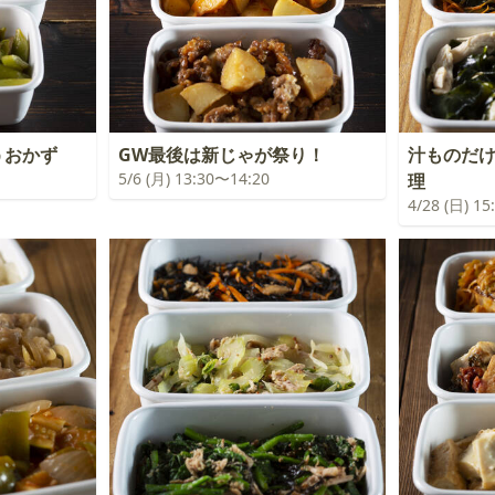
うおかず
GW最後は新じゃが祭り！
汁ものだ
5/6 (月) 13:30〜14:20
理
4/28 (日) 1