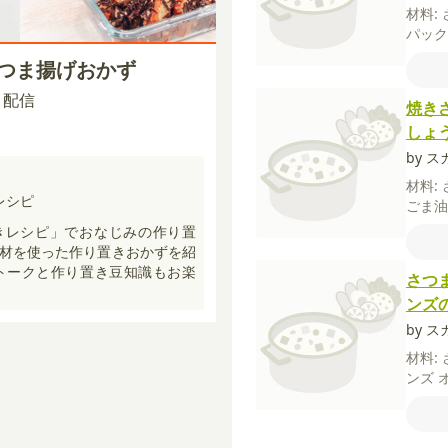
材料:
パッ
しし
さつま揚げおかず
30 配信
焼き
しょ
by ス
材料:
レシピ
ごま
倍濃
きレシピ」でおなじみの作り置
（チ
材を使った作り置きおかずを紹
ま
トークと作り置き豆知識もお楽
さつ
ンズ
by ス
材料:
ンズ
ト缶
粗挽
レガノ