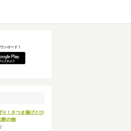
ウンロード！
ぱり！さつま揚げとひ
の酢の物
ガ