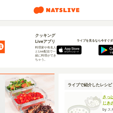
クッキング
ライブを見るなら今すぐダ
Liveアプリ
料理家や有名人
とLive配信で一
緒に料理ができ
ちゃう。
ライブで紹介したレシピ
さっ
じき
by ス