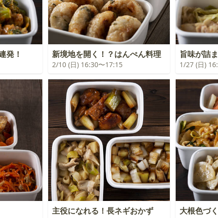
連発！
新境地を開く！？はんぺん料理
旨味が詰
2/10 (日) 16:30〜17:15
1/27 (日) 1
主役になれる！長ネギおかず
大根色づ