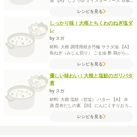
油
【A】
しょうゆ
オイスターソース
豆板
醤
酢
レシピを見る
しっかり味！大根とちくわのねぎ塩ダ
レ
by スガ
材料:
大根
調理用焼き竹輪
サラダ油
【A】
長ねぎ（みじん切り）
ごま油
酢
鶏がらス
ープの素
塩
粗挽き黒こしょう
レシピを見る
優しい味わい！大根と塩鮭のガリバタ
煮
by スガ
材料:
大根
塩鮭（甘塩）
バター
【A】
水
酒
昆布だしの素
【B】
にんにくすりおろし
しょうゆ
レシピを見る