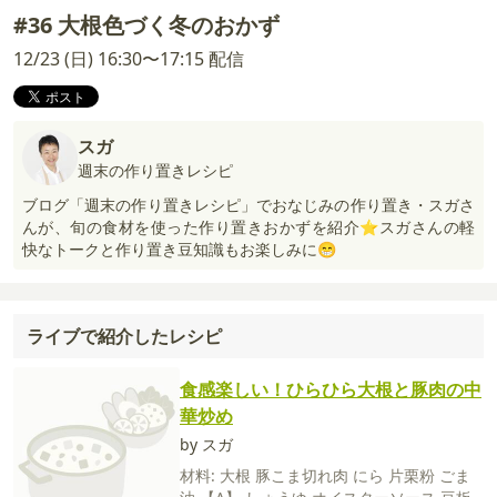
#36 大根色づく冬のおかず
12/23 (日) 16:30〜17:15 配信
スガ
週末の作り置きレシピ
ブログ「週末の作り置きレシピ」でおなじみの作り置き・スガさ
んが、旬の食材を使った作り置きおかずを紹介⭐スガさんの軽
快なトークと作り置き豆知識もお楽しみに😁
ライブで紹介したレシピ
食感楽しい！ひらひら大根と豚肉の中
華炒め
by スガ
材料:
大根
豚こま切れ肉
にら
片栗粉
ごま