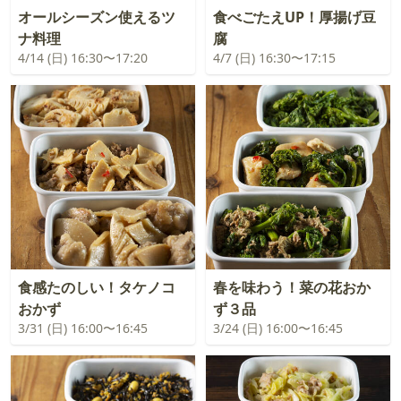
オールシーズン使えるツ
食べごたえUP！厚揚げ豆
ナ料理
腐
4/14 (日) 16:30〜17:20
4/7 (日) 16:30〜17:15
食感たのしい！タケノコ
春を味わう！菜の花おか
おかず
ず３品
3/31 (日) 16:00〜16:45
3/24 (日) 16:00〜16:45