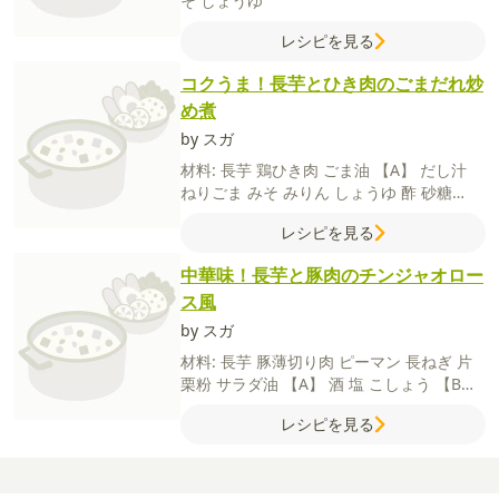
そ
しょうゆ
レシピを見る
コクうま！長芋とひき肉のごまだれ炒
め煮
by スガ
材料:
長芋
鶏ひき肉
ごま油
【A】
だし汁
ねりごま
みそ
みりん
しょうゆ
酢
砂糖
【B】
水
片栗粉
レシピを見る
中華味！長芋と豚肉のチンジャオロー
ス風
by スガ
材料:
長芋
豚薄切り肉
ピーマン
長ねぎ
片
栗粉
サラダ油
【A】
酒
塩
こしょう
【B】
酒
しょうゆ
オイスターソース
砂糖
片栗粉
レシピを見る
こしょう