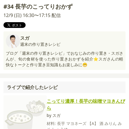
#34 長芋のこってりおかず
12/9 (日) 16:30〜17:15 配信
スガ
週末の作り置きレシピ
ブログ「週末の作り置きレシピ」でおなじみの作り置き・スガさ
んが、旬の食材を使った作り置きおかずを紹介⭐スガさんの軽
快なトークと作り置き豆知識もお楽しみに😁
ライブで紹介したレシピ
こってり濃厚！長芋の味噌マヨきんぴ
ら
by スガ
材料:
長芋
マヨネーズ
【A】
酒
みりん
み