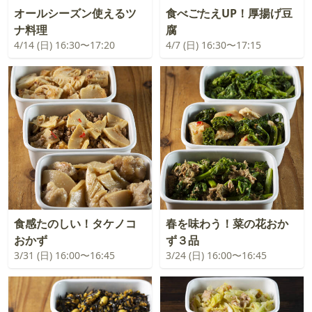
オールシーズン使えるツ
食べごたえUP！厚揚げ豆
ナ料理
腐
4/14 (日) 16:30〜17:20
4/7 (日) 16:30〜17:15
食感たのしい！タケノコ
春を味わう！菜の花おか
おかず
ず３品
3/31 (日) 16:00〜16:45
3/24 (日) 16:00〜16:45