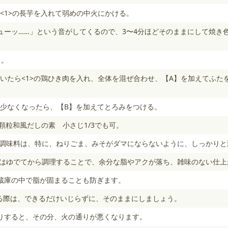
<1>の長芋を入れて弱めの中火にかける。
ューッ……」という音がしてくるので、3〜4分ほどそのままにして焼き
く。
いたら<1>の鶏ひき肉を入れ、全体を混ぜ合わせ、【A】を加えてふたを
少なくなったら、【B】を加えてとろみをつける。
＋顆粒和風だしの素 小さじ1/3でも可。
せ調味料は、特に、ねりごま、みそがダマにならないように、しっかり
肉はゆでてから調理することで、余分な脂やアクが落ち、雑味のない仕
蔵庫の中で脂が固まることも防ぎます。
める際は、できるだけいじらずに、そのままにしましょう。
りすると、その分、火の通りが悪くなります。