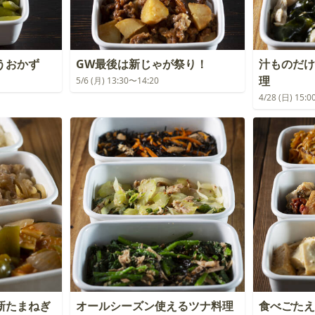
うおかず
GW最後は新じゃが祭り！
汁ものだけ
理
5/6 (月) 13:30〜14:20
4/28 (日) 15:
新たまねぎ
オールシーズン使えるツナ料理
食べごたえ