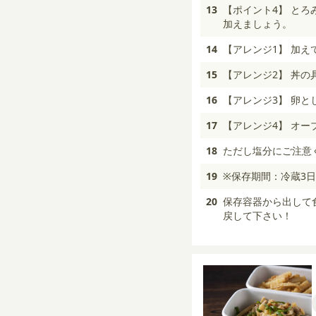
13
【ポイント4】 と
加えましょう。
14
【アレンジ1】 加
15
【アレンジ2】 丼の
16
【アレンジ3】 卵
17
【アレンジ4】 オ
18
ただし塩分にご注意
19
※保存期間：冷蔵3
20
保存容器から出して
戻して下さい！