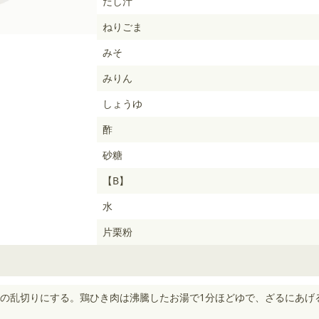
だし汁
ねりごま
みそ
みりん
しょうゆ
酢
砂糖
【B】
水
片栗粉
の乱切りにする。鶏ひき肉は沸騰したお湯で1分ほどゆで、ざるにあげ