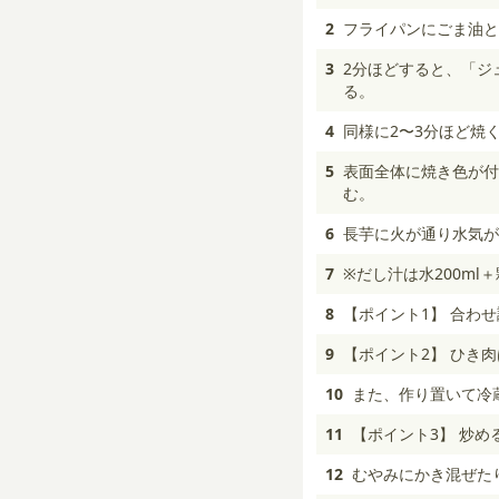
2
フライパンにごま油と
3
2分ほどすると、「ジ
る。
4
同様に2〜3分ほど焼
5
表面全体に焼き色が付
む。
6
長芋に火が通り水気が
7
※だし汁は水200ml
8
【ポイント1】 合わ
9
【ポイント2】 ひき
10
また、作り置いて冷
11
【ポイント3】 炒
12
むやみにかき混ぜた