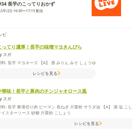
#34 長芋のこってりおかず
12/9 (日) 16:30〜17:15 配信
シピ
こってり濃厚！長芋の味噌マヨきんぴら
y スガ
材料:
長芋
マヨネーズ
【A】
酒
みりん
みそ
しょうゆ
レシピを見る
中華味！長芋と豚肉のチンジャオロース風
y スガ
材料:
長芋
豚薄切り肉
ピーマン
長ねぎ
片栗粉
サラダ油
【A】
酒
塩
こ
オイスターソース
砂糖
片栗粉
こしょう
レシピを見る