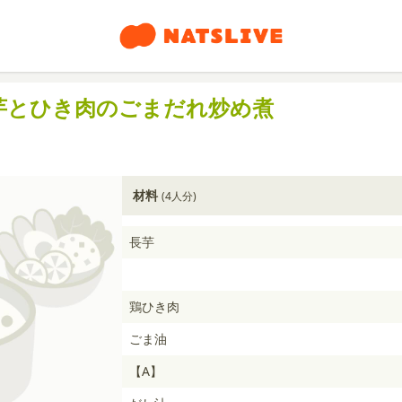
芋とひき肉のごまだれ炒め煮
材料
(4人分)
長芋
鶏ひき肉
ごま油
【A】