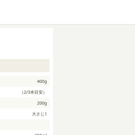
400g
（2/3本目安）
200g
大さじ1