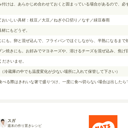
ろみ付けは、あらかじめ合わせておくと固まっている場合があるので、必
えておいしい具材：枝豆／大豆／ねぎ小口切り／なす／緑豆春雨
具材にもどうぞ。
とじにも。卵と混ぜ込んで、フライパンでほぐしながら、半熟になるまで
ーブン焼きにも。お好みでマヨネーズや、溶けるチーズを混ぜ込み、焦げ
くださいませ。
日（冷蔵庫の中でも温度変化が少ない場所に入れて保管して下さい）
食べる際はきれいな箸で盛りつけ、一度に食べ切らない場合は出したら
スガ
週末の作り置きレシピ