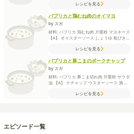
レシピを見る
パプリカと鶏むね肉のオイマヨ
by スガ
材料:
パプリカ
鶏むね肉
片栗粉
マヨネーズ
【A】
オイスターソース
しょうゆ
粗びきこ
しょう
レシピを見る
パプリカと豚こまのポークチャップ
by スガ
材料:
パプリカ
豚こま切れ肉
片栗粉
サラダ
油
【A】
ケチャップ
ウスターソース
酒
し
ょうゆ
レシピを見る
エピソード一覧