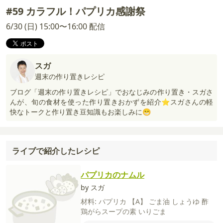
#59 カラフル！パプリカ感謝祭
6/30 (日) 15:00〜16:00 配信
スガ
週末の作り置きレシピ
ブログ「週末の作り置きレシピ」でおなじみの作り置き・スガさ
んが、旬の食材を使った作り置きおかずを紹介⭐スガさんの軽
快なトークと作り置き豆知識もお楽しみに😁
ライブで紹介したレシピ
パプリカのナムル
by スガ
材料:
パプリカ
【A】
ごま油
しょうゆ
酢
鶏がらスープの素
いりごま