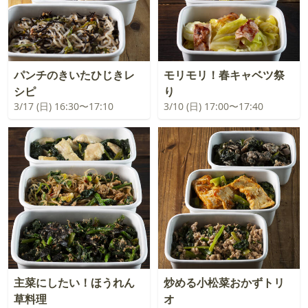
パンチのきいたひじきレ
モリモリ！春キャベツ祭
シピ
り
3/17 (日) 16:30〜17:10
3/10 (日) 17:00〜17:40
主菜にしたい！ほうれん
炒める小松菜おかずトリ
草料理
オ