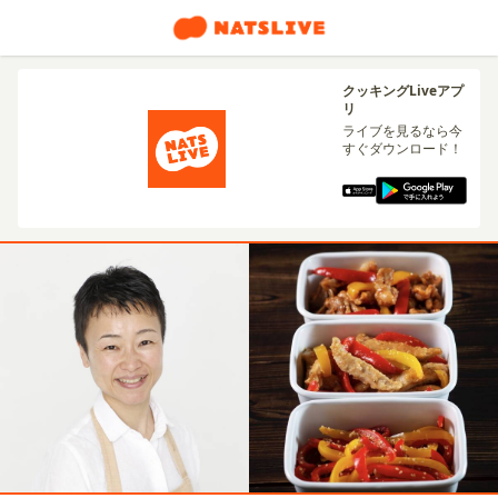
クッキングLiveアプ
リ
ライブを見るなら今
すぐダウンロード！