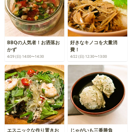
BBQの人気者！お洒落お
好きなキノコを大量消
かず
費！
4/29 (日) 14:00〜14:30
4/22 (日) 12:30〜13:00
エスニックな作り置きお
じゃがいも三番勝負