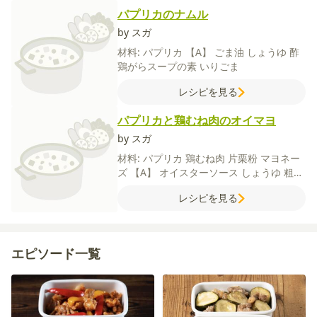
パプリカのナムル
by スガ
材料:
パプリカ
【A】
ごま油
しょうゆ
酢
鶏がらスープの素
いりごま
レシピを見る
パプリカと鶏むね肉のオイマヨ
by スガ
材料:
パプリカ
鶏むね肉
片栗粉
マヨネー
ズ
【A】
オイスターソース
しょうゆ
粗び
きこしょう
レシピを見る
エピソード一覧