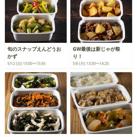
旬のスナップえんどうお
GW最後は新じゃが祭
かず
り！
5/12 (日) 15:00〜15:45
5/6 (月) 13:30〜14:20