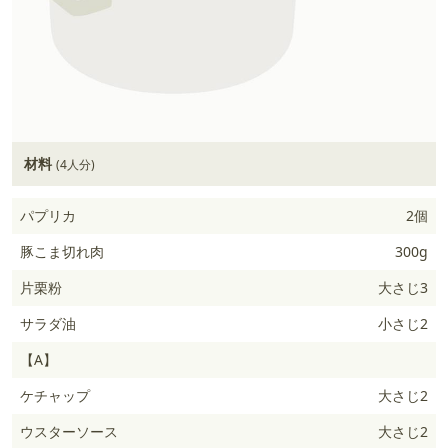
材料
(4人分)
パプリカ
2個
豚こま切れ肉
300g
片栗粉
大さじ3
サラダ油
小さじ2
【A】
ケチャップ
大さじ2
ウスターソース
大さじ2