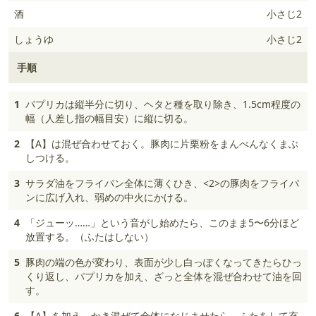
酒
小さじ2
しょうゆ
小さじ2
手順
1
パプリカは縦半分に切り、ヘタと種を取り除き、1.5cm程度の
幅（人差し指の幅目安）に縦に切る。
2
【A】は混ぜ合わせておく。豚肉に片栗粉をまんべんなくまぶ
しつける。
3
サラダ油をフライパン全体に薄くひき、<2>の豚肉をフライパ
ンに広げ入れ、弱めの中火にかける。
4
「ジューッ……」という音がし始めたら、このまま5〜6分ほど
放置する。（ふたはしない）
5
豚肉の端の色が変わり、表面が少し白っぽくなってきたらひっ
くり返し、パプリカを加え、ざっと全体を混ぜ合わせて油を回
す。
6
【A】を加え、かき混ぜて全体になじませたら、ふたをして充