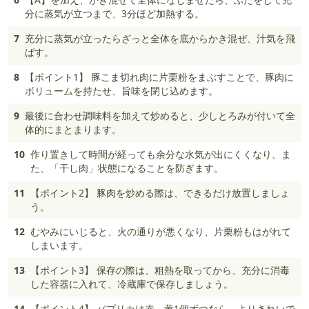
分に蒸気が立つまで、3分ほど加熱する。
7
充分に蒸気が立ったらざっと全体を底からかき混ぜ、汁気を飛
ばす。
8
【ポイント1】 豚こま切れ肉に片栗粉をまぶすことで、豚肉に
ボリュームを持たせ、旨味を閉じ込めます。
9
最後に合わせ調味料を加えて炒めると、少しとろみが付いて全
体的にまとまります。
10
作り置きして時間が経っても余分な水気が出にくくなり、ま
た、「干し肉」状態になることを防ぎます。
11
【ポイント2】 豚肉を炒める際は、できるだけ放置しましょ
う。
12
むやみにいじると、火の通りが悪くなり、片栗粉もはがれて
しまいます。
13
【ポイント3】 保存の際は、粗熱を取ってから、充分に消毒
した容器に入れて、冷蔵庫で保存しましょう。
14
【ポイント4】 パプリカは赤、黄1個ずつなら、よりきれいで