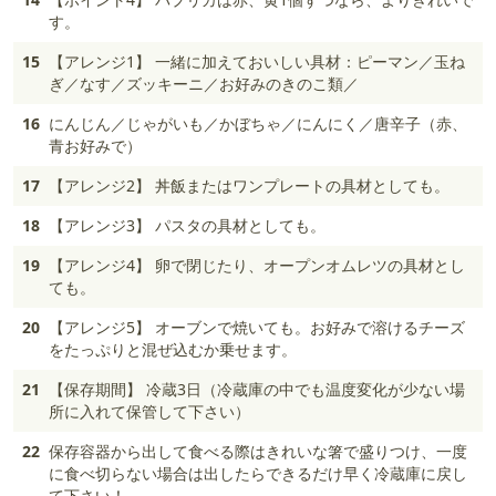
す。
15
【アレンジ1】 一緒に加えておいしい具材：ピーマン／玉ね
ぎ／なす／ズッキーニ／お好みのきのこ類／
16
にんじん／じゃがいも／かぼちゃ／にんにく／唐辛子（赤、
青お好みで）
17
【アレンジ2】 丼飯またはワンプレートの具材としても。
18
【アレンジ3】 パスタの具材としても。
19
【アレンジ4】 卵で閉じたり、オープンオムレツの具材とし
ても。
20
【アレンジ5】 オーブンで焼いても。お好みで溶けるチーズ
をたっぷりと混ぜ込むか乗せます。
21
【保存期間】 冷蔵3日（冷蔵庫の中でも温度変化が少ない場
所に入れて保管して下さい）
22
保存容器から出して食べる際はきれいな箸で盛りつけ、一度
に食べ切らない場合は出したらできるだけ早く冷蔵庫に戻し
て下さい！