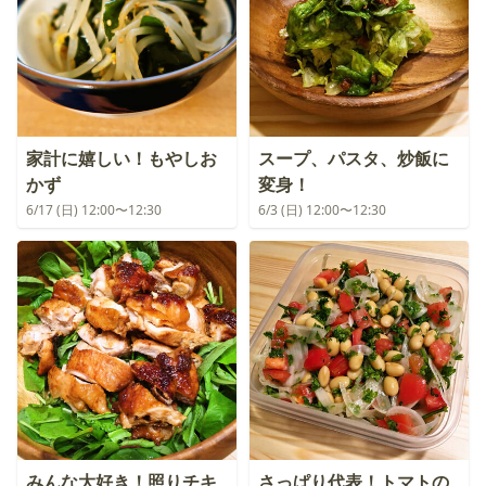
家計に嬉しい！もやしお
スープ、パスタ、炒飯に
かず
変身！
6/17 (日) 12:00〜12:30
6/3 (日) 12:00〜12:30
みんな大好き！照りチキ
さっぱり代表！トマトの