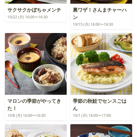
サクサクかぼちゃメンチ
裏ワザ！さんまチャーハ
ン
10/22 (月) 16:00〜16:30
10/15 (月) 16:00〜16:30
マロンの季節がやってき
季節の秋鮭でセンスごは
た！
ん
10/8 (月) 16:00〜16:30
10/1 (月) 16:00〜17:00