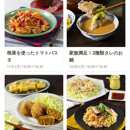
根菜を使ったトマトパス
家族満足！2種類タレのお
タ
鍋
11/5 (月) 16:00〜16:30
10/29 (月) 16:00〜16:30