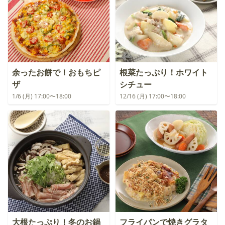
余ったお餅で！おもちピ
根菜たっぷり！ホワイト
ザ
シチュー
1/6 (月) 17:00〜18:00
12/16 (月) 17:00〜18:00
大根たっぷり！冬のお鍋
フライパンで焼きグラタ