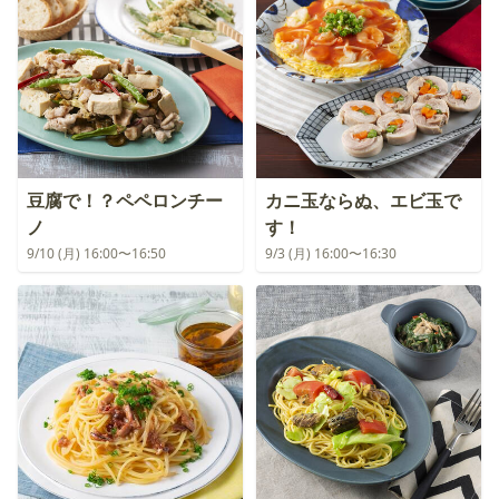
豆腐で！？ペペロンチー
カニ玉ならぬ、エビ玉で
ノ
す！
9/10 (月) 16:00〜16:50
9/3 (月) 16:00〜16:30