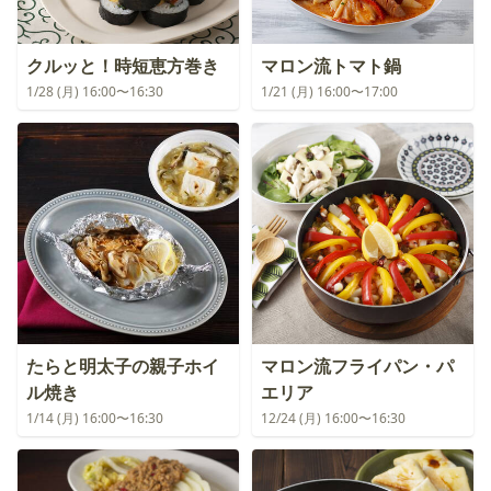
クルッと！時短恵方巻き
マロン流トマト鍋
1/28 (月) 16:00〜16:30
1/21 (月) 16:00〜17:00
たらと明太子の親子ホイ
マロン流フライパン・パ
ル焼き
エリア
1/14 (月) 16:00〜16:30
12/24 (月) 16:00〜16:30