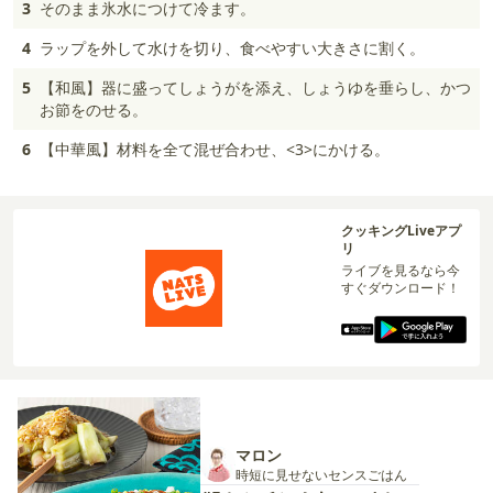
3
そのまま氷水につけて冷ます。
4
ラップを外して水けを切り、食べやすい大きさに割く。
5
【和風】器に盛ってしょうがを添え、しょうゆを垂らし、かつ
お節をのせる。
6
【中華風】材料を全て混ぜ合わせ、<3>にかける。
クッキングLiveアプ
リ
ライブを見るなら今
すぐダウンロード！
マロン
時短に見せないセンスごはん