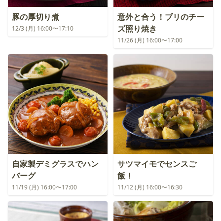
豚の厚切り煮
意外と合う！ブリのチー
ズ照り焼き
12/3 (月) 16:00〜17:10
11/26 (月) 16:00〜17:00
自家製デミグラスでハン
サツマイモでセンスご
バーグ
飯！
11/19 (月) 16:00〜17:00
11/12 (月) 16:00〜16:30