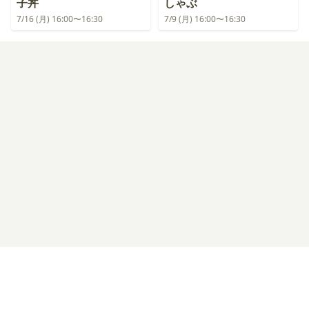
子丼
しゃぶ
7/16 (月) 16:00〜16:30
7/9 (月) 16:00〜16:30
ログイン
プライバシーポリシー