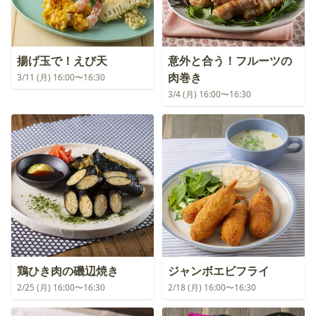
揚げ玉で！えび天
意外と合う！フルーツの
肉巻き
3/11 (月) 16:00〜16:30
3/4 (月) 16:00〜16:30
鶏ひき肉の磯辺焼き
ジャンボエビフライ
2/25 (月) 16:00〜16:30
2/18 (月) 16:00〜16:30