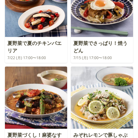
夏野菜で夏のチキンパエ
夏野菜でさっぱり！焼う
リア
どん
7/22 (月) 17:00〜18:00
7/15 (月) 17:00〜18:00
夏野菜づくし！麻婆なす
みぞれレモンで豚しゃぶ