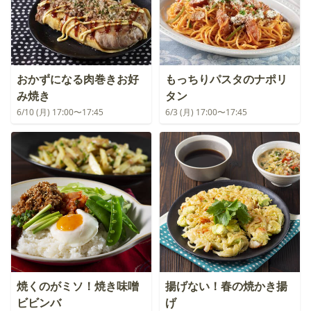
おかずになる肉巻きお好
もっちりパスタのナポリ
み焼き
タン
6/10 (月) 17:00〜17:45
6/3 (月) 17:00〜17:45
焼くのがミソ！焼き味噌
揚げない！春の焼かき揚
ビビンバ
げ