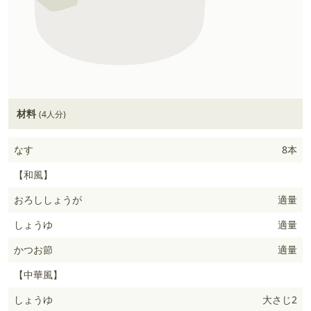
材料
(4人分)
なす
8本
【和風】
おろししょうが
適量
しょうゆ
適量
かつお節
適量
【中華風】
しょうゆ
大さじ2