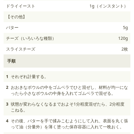
ドライイースト
1g（インスタント）
【その他】
バター
5g
チーズ（いろいろな種類）
120g
スライスチーズ
2枚
手順
1
それぞれ計量する。
2
おおきなボウルの中をゴムベラでひと混ぜし、材料が均一にな
ったら小さなボウルの中身を入れてゴムベラで混ぜる。
3
状態が変わらなくなるまでおよそ1分程度混ぜたら、2分程度
こねる。
4
その後、バターを手で揉みこむようにして入れ、表面を丸く張
って油（分量外）を薄く塗った保存容器に入れて一晩おく。