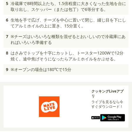
5
冷蔵庫で8時間以上たち、1.5倍程度に大きくなった生地を台に
取り出し、スケッパー（または包丁）で6等分する。
6
生地を手で広げ、チーズを中心に置いて閉じ、綴じ目を下にし
てアルミホイルの上に置き、15分置く。
7
※チーズはいろいろな種類を混ぜるとおいしいので冷蔵庫にあ
ればいろいろ準備する
8
はさみでトップを十字にカットし、トースター1200Wで12分
焼く。途中焦げそうになったらアルミホイルをかぶせる。
9
※オーブンの場合は180℃で15分
クッキングLiveアプ
リ
ライブを見るなら今
すぐダウンロード！