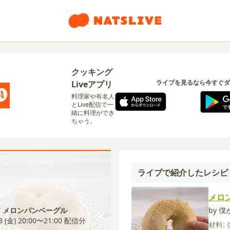
クッキング
ライブを見るなら今すぐダ
Liveアプリ
料理家や有名人
とLive配信で一
緒に料理ができ
ちゃう。
ライブで紹介したレシピ
メロ
7 メロンパンベーグル
by 
3 (金) 20:00〜21:00
配信分
材料: