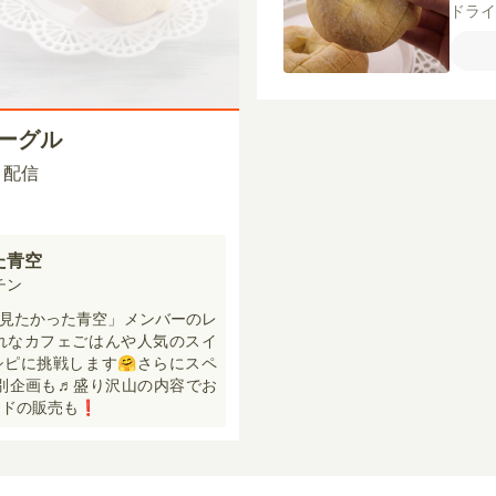
ドラ
ンク
使用
グラ
ニラ
みつ
ベーグル
00 配信
た青空
チン
見たかった青空」メンバーのレ
れなカフェごはんや人気のスイ
ピに挑戦します🤗さらにスペ
特別企画も♬盛り沢山の内容でお
ドの販売も❗️