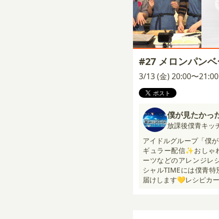
#27 メロンパン
3/13 (金) 20:00〜21:
僕が見たかっ
放課後僕青キッ
アイドルグループ「僕が
ギュラー配信✨おしゃ
ーツなどのアレンジレシ
シャルTIMEには僕青
届けします💛レシピカー