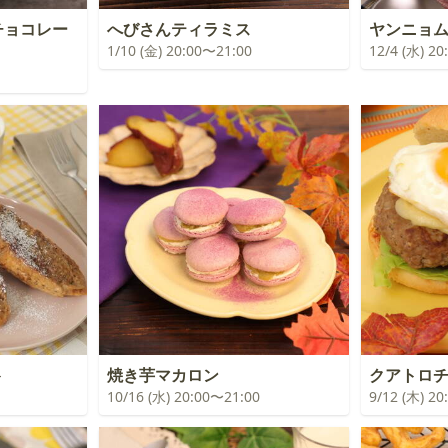
イチョコレー
へびさんティラミス
ヤンニョ
1/10 (金) 20:00〜21:00
12/4 (水) 2
ト
焼き芋マカロン
クアトロ
10/16 (水) 20:00〜21:00
9/12 (木) 2