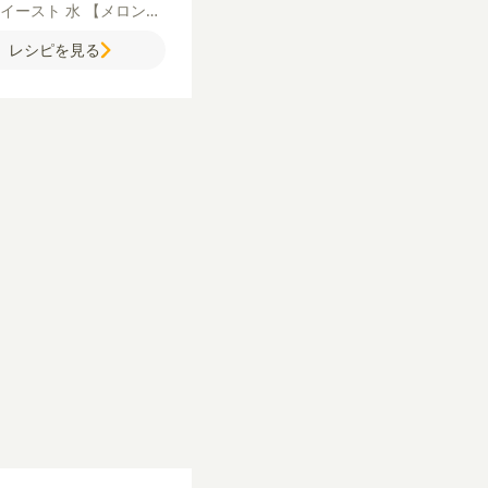
イイースト
水
【メロンパ
ッキー】
バター（食塩不
レシピを見る
）
グラニュー糖
卵
薄力粉
ニュー糖（仕上げ用）
バ
オイル
バニラオイル
はち