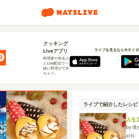
クッキング
ライブを見るなら今すぐダ
Liveアプリ
料理家や有名人
とLive配信で一
緒に料理ができ
ちゃう。
ライブで紹介したレシピ
スモ
by 
材料: