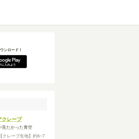
ウンロード！
アクレープ
僕が見たかった青空
【クレープ生地】約6~7