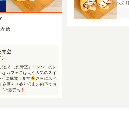
枚分
薄力
グ】
プ
マシ
ース
00 配信
た青空
チン
見たかった青空」メンバーのレ
れなカフェごはんや人気のスイ
ピに挑戦します🤗さらにスペ
特別企画も♬盛り沢山の内容でお
ドの販売も❗️