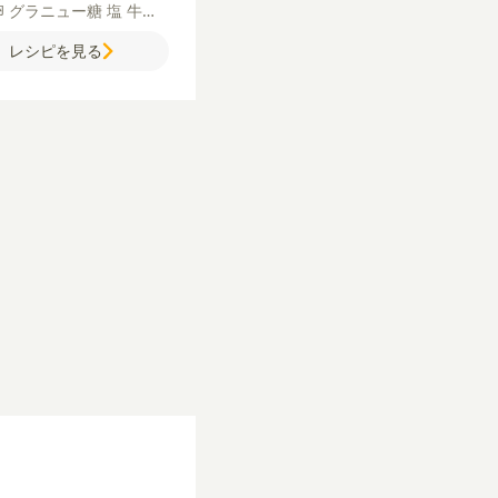
卵
グラニュー糖
塩
牛乳
粉
サラダ油
【トッピン
レシピを見る
ホイップクリーム
バナナ
ュマロ
クッキー
チョコソ