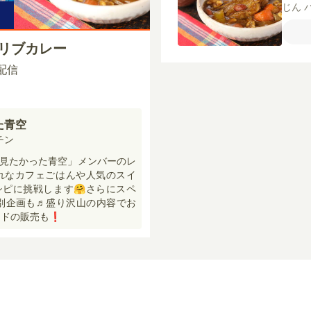
じん
ウ
ナ
粗び
アリブカレー
0 配信
た青空
チン
見たかった青空」メンバーのレ
れなカフェごはんや人気のスイ
ピに挑戦します🤗さらにスペ
特別企画も♬盛り沢山の内容でお
ドの販売も❗️