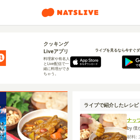
クッキング
ライブを見るなら今すぐダ
Liveアプリ
料理家や有名人
とLive配信で一
緒に料理ができ
ちゃう。
ライブで紹介したレシピ
ナッ
by 
材料: