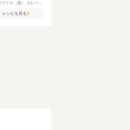
パプリカ（黄）
カレール
ン
水
ミックスナッツ
塩
レシピを見る
き黒こしょう
サラダ油